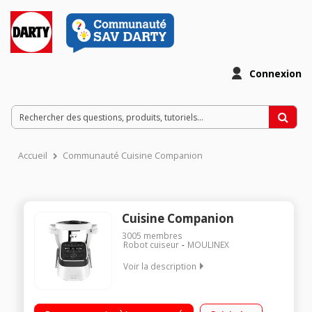
Connexion
Accueil
Communauté Cuisine Companion
Cuisine Companion
3005
membres
Robot cuiseur
MOULINEX
Voir la description
Robot cuiseur multifonction - Bol inox 4.5 litres (3 litres utiles)
12 vitesses + Pulse + Turbo - 12 programmes automatiques