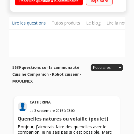
Rejoindre
Poser une question à la communauté
Température réglable 30°C à 150°C Panier vapeur, batteur,
mélangeur, couteau hachoir, couteau pétrir/concasser,
accessoire fond plat pour saisir, livre 300 recettes
Lire les questions
Tutos produits
Le blog
Lire la notice
5639 questions sur la communauté
Cuisine Companion - Robot cuiseur -
MOULINEX
CATHERINA
Le
3 septembre 2015
à
23:00
Quenelles natures ou volaille (poulet)
Bonjour, j'aimerais faire des quenelles avec le
companion. Je ne sais pas si c'est possible, Merci