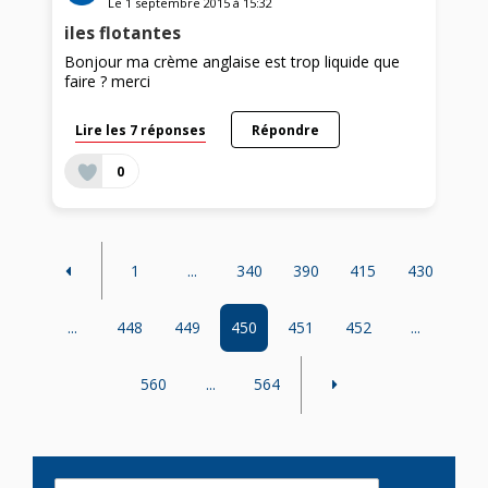
Le
1 septembre 2015
à
15:32
iles flotantes
Bonjour ma crème anglaise est trop liquide que
faire ? merci
Lire les 7 réponses
Répondre
0
1
...
340
390
415
430
...
448
449
450
451
452
...
560
...
564