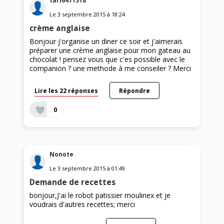
tari6471318
Le
3 septembre 2015
à
18:24
crème anglaise
Bonjour j'organise un diner ce soir et j'aimerais
préparer une crème anglaise pour mon gateau au
chocolat ! pensez vous que c'es possible avec le
companion ? une methode à me conseiler ? Merci
Lire les 22 réponses
Répondre
0
Nonote
Le
3 septembre 2015
à
01:49
Demande de recettes
bonjour,J'ai le robot patissier moulinex et je
voudrais d'autres recettes; merci