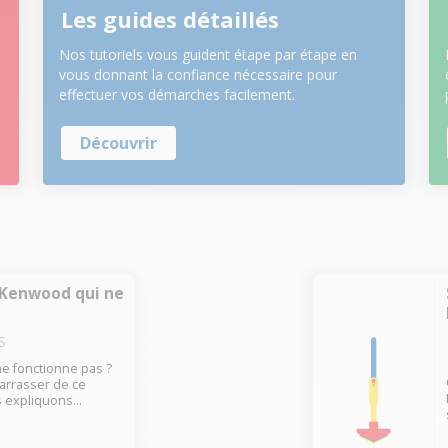
Les guides détaillés
Nos tutoriels vous guident étape par étape en
vous donnant la confiance nécessaire pour
effectuer vos démarches facilement.
Découvrir
 Kenwood qui ne
S
e fonctionne pas ?
barrasser de ce
s expliquons