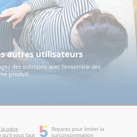
es autres utilisateurs
gez des solutions avec l’ensemble des
me produit.
Réparez pour limiter la
la pièce
surconsommation
 qu'il vous faut