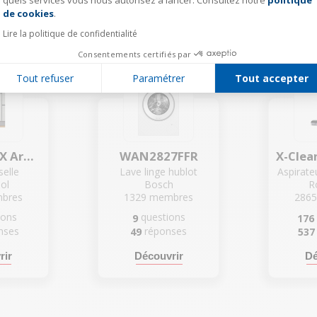
quels services vous nous autorisez à lancer. Consultez notre
politique
Axeptio consent
de cookies
.
es produits les plus mentionn
Lire la politique de confidentialité
Consentements certifiés par
Tout refuser
Paramétrer
Tout accepter
W0BD851AX Argent
WAN2827FFR
selle
Lave linge hublot
ol
Bosch
R
bres
1329
membres
286
ions
questions
9
176
nses
réponses
49
537
rir
Découvrir
Dé