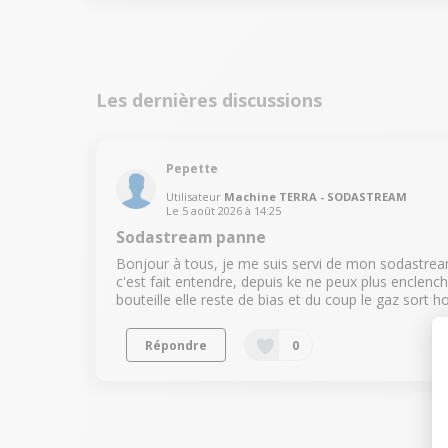
d'étiquette
:
Les dernières discussions
Pepette
Utilisateur
Machine TERRA - SODASTREAM
Le
5 août 2026
à
14:25
Sodastream panne
Bonjour à tous, je me suis servi de mon sodastrea
c'est fait entendre, depuis ke ne peux plus enclenc
bouteille elle reste de bias et du coup le gaz sort ho
Répondre
0