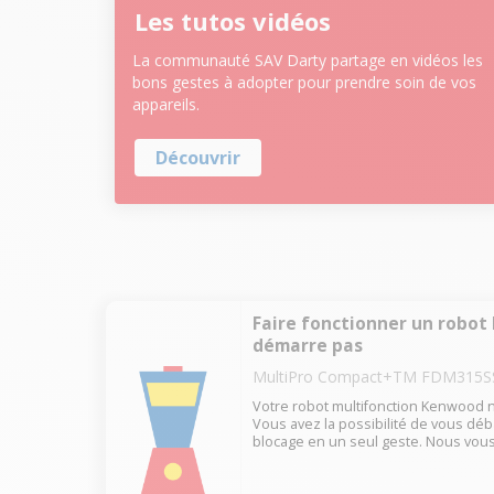
Les tutos vidéos
La communauté SAV Darty partage en vidéos les
bons gestes à adopter pour prendre soin de vos
appareils.
Découvrir
Faire fonctionner un robot
démarre pas
MultiPro Compact+TM FDM315S
Votre robot multifonction Kenwood n
Vous avez la possibilité de vous dé
blocage en un seul geste. Nous vou
comment dans ce tuto.