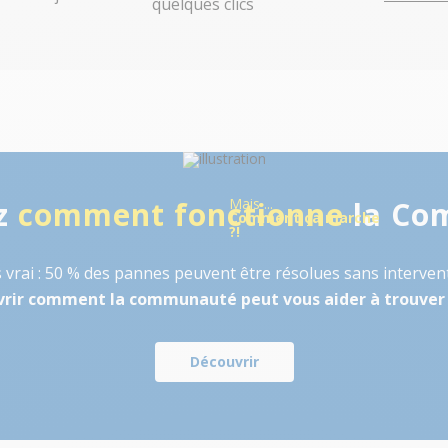
quelques clics
z
comment fonctionne
Mais ...
la Co
Comment ça marche
?!
 vrai : 50 % des pannes peuvent être résolues sans intervent
rir comment la communauté peut vous aider à trouver 
Découvrir