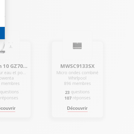
és
X-Clean 10 GZ7035WO Blanc
MWSC9133SX
Aspirateur eau et poussière
Micro ondes combiné
owenta
Whirlpool
5
membres
896
membres
questions
questions
23
réponses
réponses
107
couvrir
Découvrir