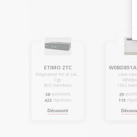
L
ETIMO 2TC
Adaptateur tnt et satellite
Lave vais
Cgv
Whirlpo
803
membres
1362
mem
questions
quest
38
29
Réfrigérateur
réponses
répo
423
115
et
Découvrir
Découv
congélateur
La
référence
se