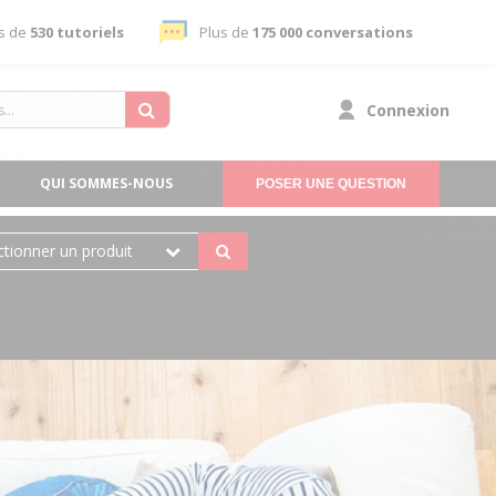
s de
530 tutoriels
Plus de
175 000 conversations
Connexion
QUI SOMMES-NOUS
POSER UNE QUESTION
ctionner un produit