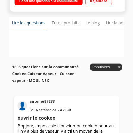
Rejoindre
Poser une question à la communauté
cuisson - Maintien au chaud Cuisson ultra rapide sous
pression - Panier vapeur
Lire les questions
Tutos produits
Le blog
Lire la notice
1805 questions sur la communauté
Cookeo Cuiseur Vapeur - Cuisson
vapeur - MOULINEX
antoine97233
Le
16 octobre 2017
à
21:40
ouvrir le cookeo
Bopjour, impossible d'ouvrir mon cookeo pourtant
il n'y a plus de vapeur, y a t'il un moyen de le