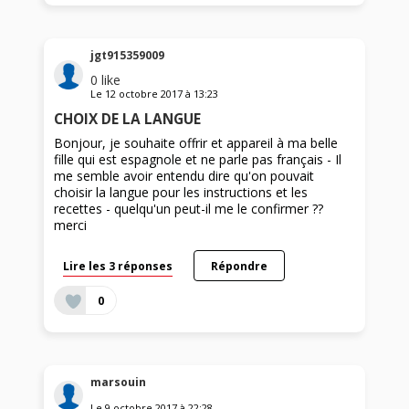
jgt915359009
0
like
Le
12 octobre 2017
à
13:23
CHOIX DE LA LANGUE
Bonjour, je souhaite offrir et appareil à ma belle
fille qui est espagnole et ne parle pas français - Il
me semble avoir entendu dire qu'on pouvait
choisir la langue pour les instructions et les
recettes - quelqu'un peut-il me le confirmer ??
merci
Lire les 3 réponses
Répondre
0
marsouin
Le
9 octobre 2017
à
22:28