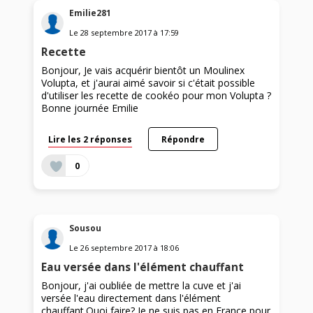
Emilie281
Le
28 septembre 2017
à
17:59
Recette
Bonjour, Je vais acquérir bientôt un Moulinex
Volupta, et j'aurai aimé savoir si c'était possible
d'utiliser les recette de cookéo pour mon Volupta ?
Bonne journée Emilie
Lire les 2 réponses
Répondre
0
Sousou
Le
26 septembre 2017
à
18:06
Eau versée dans l'élément chauffant
Bonjour, j'ai oubliée de mettre la cuve et j'ai
versée l'eau directement dans l'élément
chauffant.Quoi faire? Je ne suis pas en France pour