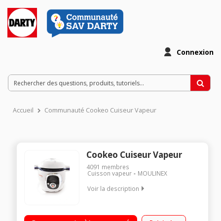
Connexion
Accueil
Communauté Cookeo Cuiseur Vapeur
Cookeo Cuiseur Vapeur
4091
membres
Cuisson vapeur
MOULINEX
Voir la description
Multicuiseur intelligent 6 litres - 50 recettes enregistrées Guide
culinaire interactif et intelligent par ecran digital 4 modes de