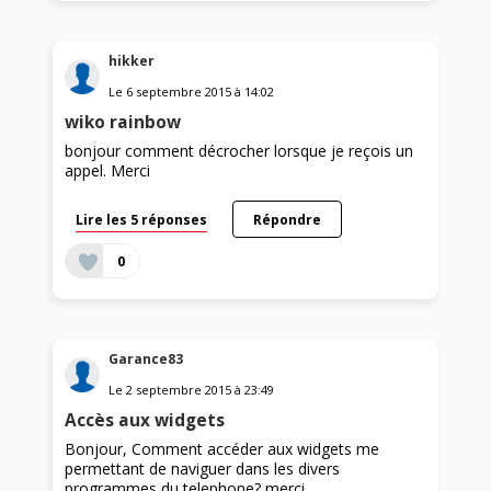
hikker
Le
6 septembre 2015
à
14:02
wiko rainbow
bonjour comment décrocher lorsque je reçois un
appel. Merci
Lire les 5 réponses
Répondre
0
Garance83
Le
2 septembre 2015
à
23:49
Accès aux widgets
Bonjour, Comment accéder aux widgets me
permettant de naviguer dans les divers
programmes du telephone? merci