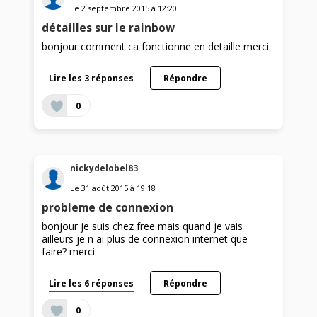
Le
2 septembre 2015
à
12:20
détailles sur le rainbow
bonjour comment ca fonctionne en detaille merci
Lire les 3 réponses
Répondre
0
nickydelobel83
Le
31 août 2015
à
19:18
probleme de connexion
bonjour je suis chez free mais quand je vais
ailleurs je n ai plus de connexion internet que
faire? merci
Lire les 6 réponses
Répondre
0