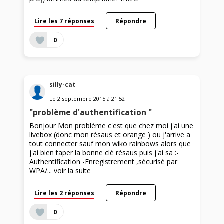
Lire les 7 réponses
Répondre
0
silly-cat
Le
2 septembre 2015
à
21:52
"problème d'authentification "
Bonjour Mon problème c'est que chez moi j'ai une
livebox (donc mon résaus et orange ) ou j'arrive a
tout connecter sauf mon wiko rainbows alors que
j'ai bien taper la bonne clé résaus puis j'ai sa :-
Authentification -Enregistrement ,sécurisé par
WPA/...
voir la suite
Lire les 2 réponses
Répondre
0