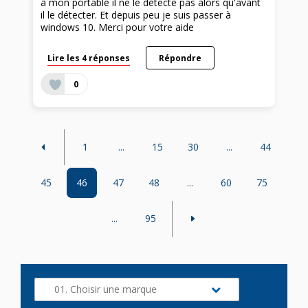
à mon portable il ne le détecte pas alors qu'avant
il le détecter. Et depuis peu je suis passer à
windows 10. Merci pour votre aide
Lire les 4 réponses
Répondre
0
1
...
15
30
...
44
45
46
47
48
...
60
75
...
95
01. Choisir une marque