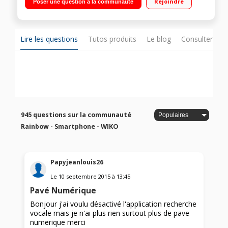
Rejoindre
Poser une question à la communauté
Mémoire 4Go - RAM 1Go Photo 8 Mpixels - Vidéo Full HD 1080p
- Double SIM
Lire les questions
Tutos produits
Le blog
Consulter sur
945 questions sur la communauté
Rainbow - Smartphone - WIKO
Papyjeanlouis26
Le
10 septembre 2015
à
13:45
Pavé Numérique
Bonjour j'ai voulu désactivé l'application recherche
vocale mais je n'ai plus rien surtout plus de pave
numerique merci