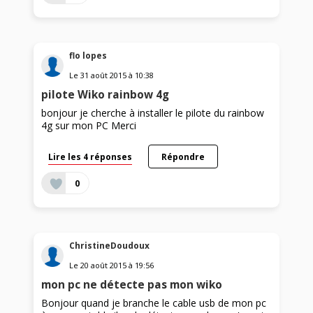
flo lopes
Le
31 août 2015
à
10:38
pilote Wiko rainbow 4g
bonjour je cherche à installer le pilote du rainbow
4g sur mon PC Merci
Lire les 4 réponses
Répondre
0
ChristineDoudoux
Le
20 août 2015
à
19:56
mon pc ne détecte pas mon wiko
Bonjour quand je branche le cable usb de mon pc