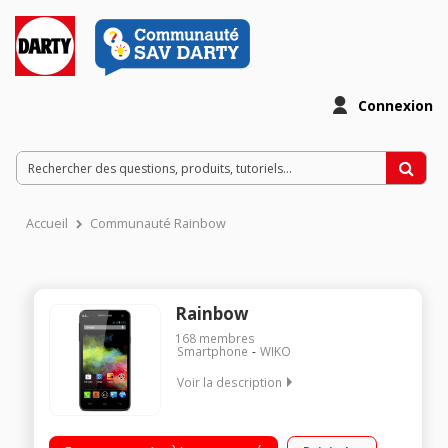
Connexion
Accueil
Communauté Rainbow
Rainbow
168
membres
Smartphone
WIKO
Voir la description
Mobile sous Android 4.2.2 Jelly Bean - Réseau 3G+ Ecran tactile
HD IPS de 5" (12,7 cm) Processeur Quad-Core à 1,3 GHz -