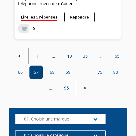
telephone. merci de m'aider
Lire les 5 réponses
Répondre
0
1
...
10
35
...
65
66
67
68
69
...
75
80
...
95
01. Choisir une marque
02. Choisir la catégorie