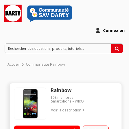
Connexion
Accueil
Communauté Rainbow
Rainbow
168
membres
Smartphone
WIKO
Voir la description
Mobile sous Android 4.2.2 Jelly Bean - Réseau 3G+ Ecran tactile
HD IPS de 5" (12,7 cm) Processeur Quad-Core à 1,3 GHz -