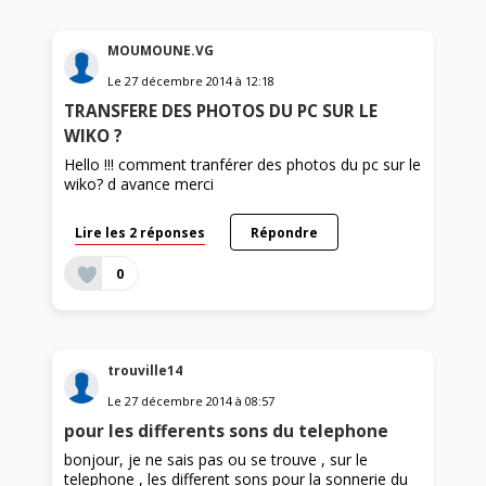
MOUMOUNE.VG
Le
27 décembre 2014
à
12:18
TRANSFERE DES PHOTOS DU PC SUR LE
WIKO ?
Hello !!! comment tranférer des photos du pc sur le
wiko? d avance merci
Lire les 2 réponses
Répondre
0
trouville14
Le
27 décembre 2014
à
08:57
pour les differents sons du telephone
bonjour, je ne sais pas ou se trouve , sur le
telephone , les different sons pour la sonnerie du