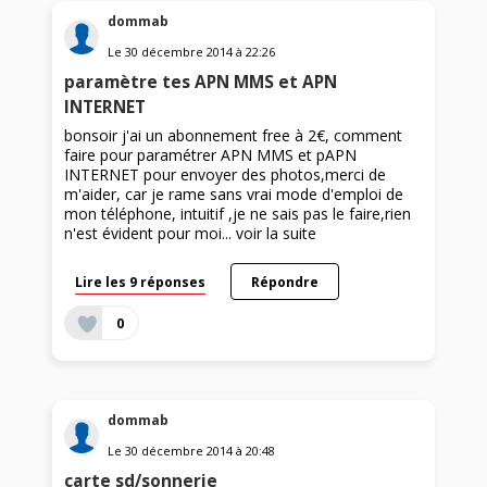
dommab
Le
30 décembre 2014
à
22:26
paramètre tes APN MMS et APN
INTERNET
bonsoir j'ai un abonnement free à 2€, comment
faire pour paramétrer APN MMS et pAPN
INTERNET pour envoyer des photos,merci de
m'aider, car je rame sans vrai mode d'emploi de
mon téléphone, intuitif ,je ne sais pas le faire,rien
n'est évident pour moi...
voir la suite
Lire les 9 réponses
Répondre
0
dommab
Le
30 décembre 2014
à
20:48
carte sd/sonnerie