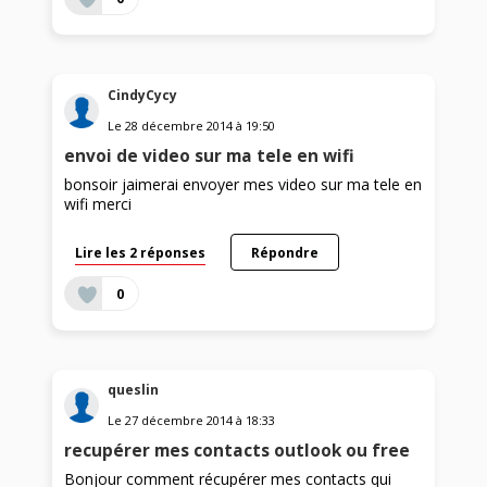
CindyCycy
Le
28 décembre 2014
à
19:50
envoi de video sur ma tele en wifi
bonsoir jaimerai envoyer mes video sur ma tele en
wifi merci
Lire les 2 réponses
Répondre
0
queslin
Le
27 décembre 2014
à
18:33
recupérer mes contacts outlook ou free
Bonjour comment récupérer mes contacts qui