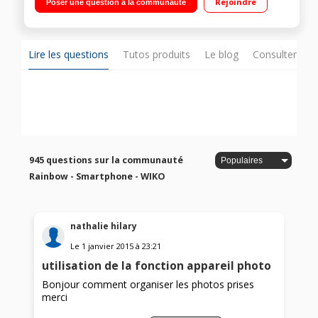
Rejoindre
Poser une question à la communauté
Mémoire 4Go - RAM 1Go Photo 8 Mpixels - Vidéo Full HD 1080p
- Double SIM
Lire les questions
Tutos produits
Le blog
Consulter sur
945 questions sur la communauté
Rainbow - Smartphone - WIKO
nathalie hilary
Le
1 janvier 2015
à
23:21
utilisation de la fonction appareil photo
Bonjour comment organiser les photos prises
merci