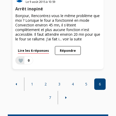
Le
9 août 2015
à
10:59
Arrêt inopiné
Bonjour, Rencontrez-vous le même problème que
moi ? Lorsque le four a fonctionné en mode
Convection environ 45 mn, il s'éteint
complètement et plus aucune fonction n'est
accessible. Il faut attendre environ 20 mn pour que
le four se rallume. J'ai fait i...
voir la suite
Lire les 6 réponses
Répondre
0
1
2
3
4
5
6
7