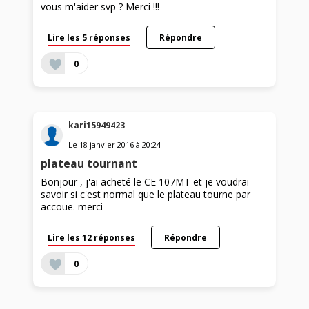
vous m'aider svp ? Merci !!!
Lire les 5 réponses
Répondre
0
kari15949423
Le
18 janvier 2016
à
20:24
plateau tournant
Bonjour , j'ai acheté le CE 107MT et je voudrai
savoir si c'est normal que le plateau tourne par
accoue. merci
Lire les 12 réponses
Répondre
0