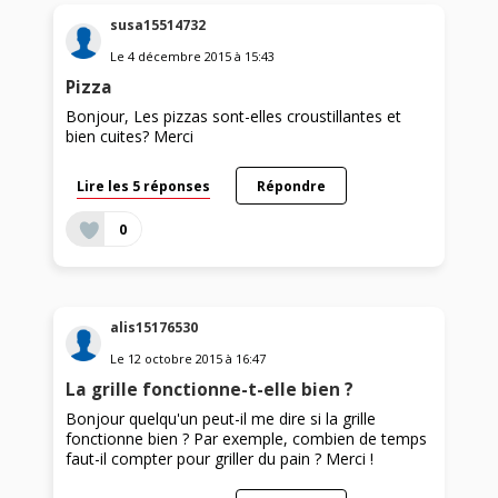
susa15514732
Le
4 décembre 2015
à
15:43
Pizza
Bonjour, Les pizzas sont-elles croustillantes et
bien cuites? Merci
Lire les 5 réponses
Répondre
0
alis15176530
Le
12 octobre 2015
à
16:47
La grille fonctionne-t-elle bien ?
Bonjour quelqu'un peut-il me dire si la grille
fonctionne bien ? Par exemple, combien de temps
faut-il compter pour griller du pain ? Merci !