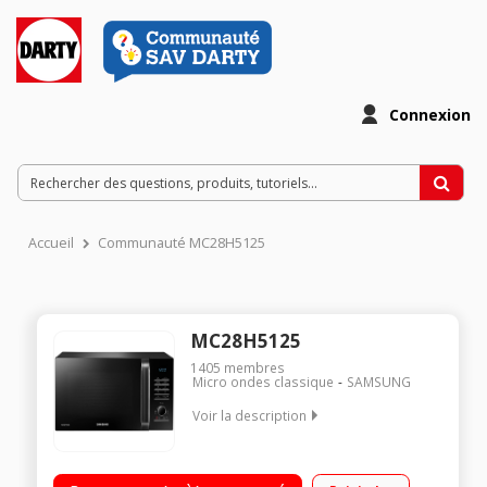
Connexion
Accueil
Communauté MC28H5125
MC28H5125
1405
membres
Micro ondes classique
SAMSUNG
Voir la description
Diamètre plateau 32 cm - Capacité 28 l. Puissance 900 W / Gril
1500 W / Four 2100 W Programmateur électronique Cuissons