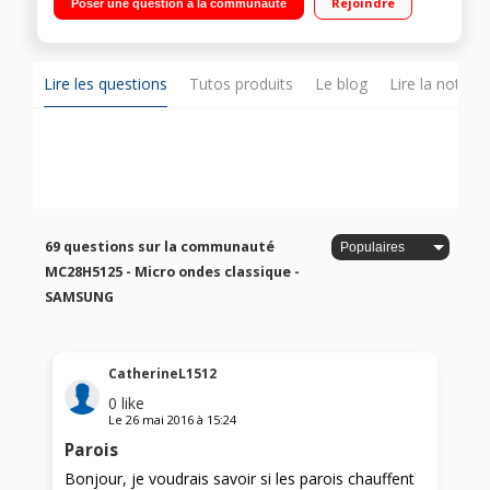
Rejoindre
Poser une question à la communauté
levage de pâte, yaourt
Lire les questions
Tutos produits
Le blog
Lire la notice
69 questions sur la communauté
MC28H5125 - Micro ondes classique -
SAMSUNG
CatherineL1512
0
like
Le
26 mai 2016
à
15:24
Parois
Bonjour, je voudrais savoir si les parois chauffent