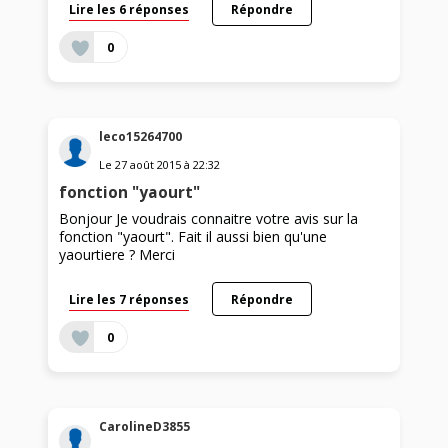
Lire les 6 réponses
Répondre
0
leco15264700
Le
27 août 2015
à
22:32
fonction "yaourt"
Bonjour Je voudrais connaitre votre avis sur la
fonction "yaourt". Fait il aussi bien qu'une
yaourtiere ? Merci
Lire les 7 réponses
Répondre
0
CarolineD3855