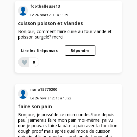
footballeuse13
Le
26 mars 2016
à
11:39
cuisson poisson et viandes
Bonjour, comment faire cuire au four viande et
poisson surgelé? merci
Lire les 6 réponses
Répondre
0
nana15770200
Le
26 février 2016
à
13:22
faire son pain
Bonjour, je possède ce micro-ondes/four depuis
peu. j'aimerais faire mon pain moi-même. j'ai vu
que je pouvais faire la pâte à pain avec la fonction
dough proof mais après quel mode de cuisson
dois=je utiliser, pendant combien de temps et à