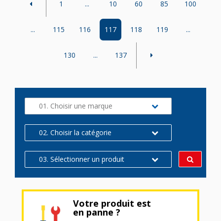
1
...
10
60
85
100
...
115
116
117
118
119
...
130
...
137
01. Choisir une marque
02. Choisir la catégorie
03. Sélectionner un produit
Votre produit est
en panne ?