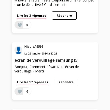
la batterie l’écran reste toujours allumé? si oui peu
t-on le désactivé ? Cordialement
Lire les 3 réponses
Répondre
0
NicoleA6595
Le
22 janvier 2016
à
12:28
ecran de verouillage samsung J5
Bonjour, Comment désactiver l'écran de
verouillage ? Merci
Lire les 17 réponses
Répondre
0