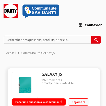
Connexion
Accueil
Communauté GALAXY J5
GALAXY J5
3970
membres
Smartphone
SAMSUNG
Rejoindre
Poser une question à la communauté