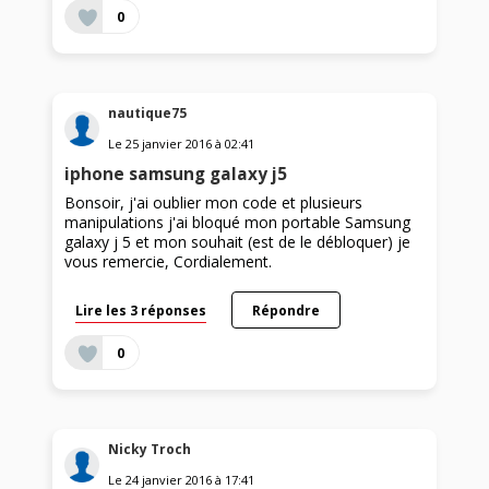
0
nautique75
Le
25 janvier 2016
à
02:41
iphone samsung galaxy j5
Bonsoir, j'ai oublier mon code et plusieurs
manipulations j'ai bloqué mon portable Samsung
galaxy j 5 et mon souhait (est de le débloquer) je
vous remercie, Cordialement.
Lire les 3 réponses
Répondre
0
Nicky Troch
Le
24 janvier 2016
à
17:41