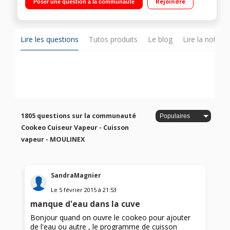
Rejoindre
Poser une question à la communauté
cuisson - Maintien au chaud Cuisson ultra rapide sous
pression - Panier vapeur
Lire les questions
Tutos produits
Le blog
Lire la notice
1805 questions sur la communauté
Cookeo Cuiseur Vapeur - Cuisson
vapeur - MOULINEX
SandraMagnier
Le
5 février 2015
à
21:53
manque d'eau dans la cuve
Bonjour quand on ouvre le cookeo pour ajouter
de l'eau ou autre , le programme de cuisson