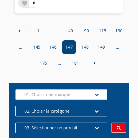
0
1
...
40
90
115
130
...
145
146
147
148
149
...
175
...
181
01. Choisir une marque
02. Choisir la catégorie
03. Sélectionner un produit