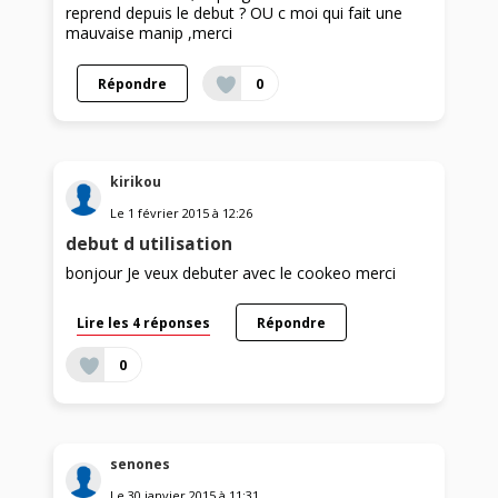
reprend depuis le debut ? OU c moi qui fait une
mauvaise manip ,merci
Répondre
0
kirikou
Le
1 février 2015
à
12:26
debut d utilisation
bonjour Je veux debuter avec le cookeo merci
Lire les 4 réponses
Répondre
0
senones
Le
30 janvier 2015
à
11:31