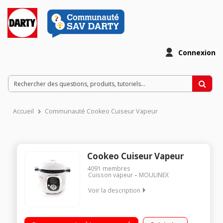
Connexion
Accueil
Communauté Cookeo Cuiseur Vapeur
Cookeo Cuiseur Vapeur
4091
membres
Cuisson vapeur
MOULINEX
Voir la description
Multicuiseur intelligent 6 litres - 50 recettes enregistrées Guide
culinaire interactif et intelligent par ecran digital 4 modes de