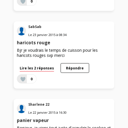
0
SabSab
Le
23 janvier 2015
à
08:34
haricots rouge
Bjr je voudrais le temps de cuisson pour les
haricots rouges svp merci
Lire les 2 réponses
Répondre
0
Sharlene 22
Le
22 janvier 2015
à
16:30
panier vapeur
Bonjour, je viens tout juste d'acquérir le cookeo et