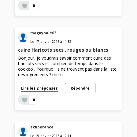
0
maguybole03
Le
17 janvier 2015
à
11:32
cuire Haricots secs , rouges ou blancs
Bonjour, je voudrais savoir comment cuire des
haricots secs et combien de temps dans le
cookeo . Pourquoi ils ne trouvent pas dans la liste
des ingrédients ? merci
Lire les 2 réponses
Répondre
0
exuperance
Le
15 janvier 2015
à
12:11