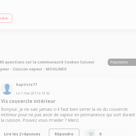
gistrées Guide culinaire interactif et intelligent par ecran digital 4 modes de c
ndre
05 questions sur la communauté Cookeo Cuiseur
peur - Cuisson vapeur - MOULINEX
baptiste77
Le
1 mai 2017
à
19:52
Vis couvercle intérieur
Bonjour, je ne sais jamais ci il faut bien serrer la vis du couvercle
intérieur pour ne pas avoir de vapeur en permanence qui sort durant
la cuisson. Pouvez vous m'aider ? Merci
Lire les 2 réponses
Répondre
0