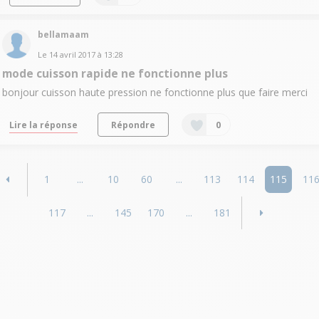
bellamaam
Le
14 avril 2017
à
13:28
mode cuisson rapide ne fonctionne plus
bonjour cuisson haute pression ne fonctionne plus que faire merci
Lire la réponse
Répondre
0
1
...
10
60
...
113
114
115
11
117
...
145
170
...
181