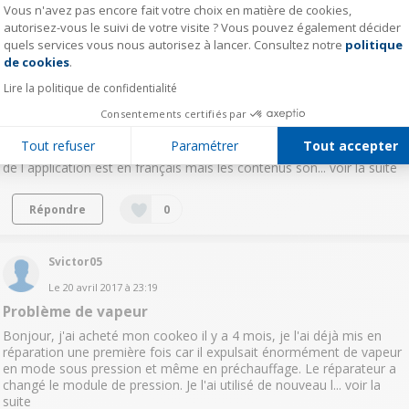
Vous n'avez pas encore fait votre choix en matière de cookies,
autorisez-vous le suivi de votre visite ? Vous pouvez également décider
quels services vous nous autorisez à lancer. Consultez notre
politique
Infocookeo
Axeptio consent
de cookies
.
Le
22 avril 2017
à
22:44
Lire la politique de confidentialité
Application mon Cookeo comment changer la langue
Consentements certifiés par
Bonjour, J ai telecharge en français l'application mon Cookeo et j ai
connecte au Cookeo connect (cook4me). Sur l appareil la langue
Tout refuser
Paramétrer
Tout accepter
sélectionnée est bien en français pourtant sur mon iPhone le menu
de l application est en français mais les contenus son...
voir la suite
Répondre
0
Svictor05
Le
20 avril 2017
à
23:19
Problème de vapeur
Bonjour, j'ai acheté mon cookeo il y a 4 mois, je l'ai déjà mis en
réparation une première fois car il expulsait énormément de vapeur
en mode sous pression et même en préchauffage. Le réparateur a
changé le module de pression. Je l'ai utilisé de nouveau l...
voir la
suite