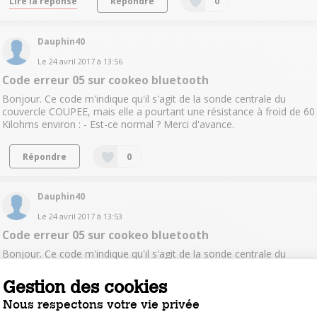
Lire la réponse
Répondre
0
Dauphin40
Le
24 avril 2017
à
13:56
Code erreur 05 sur cookeo bluetooth
Bonjour. Ce code m'indique qu'il s'agit de la sonde centrale du
couvercle COUPEE, mais elle a pourtant une résistance à froid de 60
Kilohms environ : - Est-ce normal ? Merci d'avance.
Répondre
0
Dauphin40
Le
24 avril 2017
à
13:53
Code erreur 05 sur cookeo bluetooth
Bonjour. Ce code m'indique qu'il s'agit de la sonde centrale du
couvercle COUPEE, mais elle a pourtant une résistance à froid de 60
Kilohms environ : - Est-ce normal ? Merci d'avance.
Gestion des cookies
Nous respectons votre vie privée
Lire les 4 réponses
Répondre
0