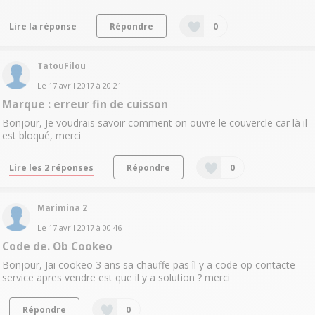
Lire la réponse
Répondre
0
TatouFilou
Le
17 avril 2017
à
20:21
Marque : erreur fin de cuisson
Bonjour, Je voudrais savoir comment on ouvre le couvercle car là il
est bloqué, merci
Lire les 2 réponses
Répondre
0
Marimina 2
Le
17 avril 2017
à
00:46
Code de. Ob Cookeo
Bonjour, Jai cookeo 3 ans sa chauffe pas îl y a code op contacte
service apres vendre est que il y a solution ? merci
Répondre
0