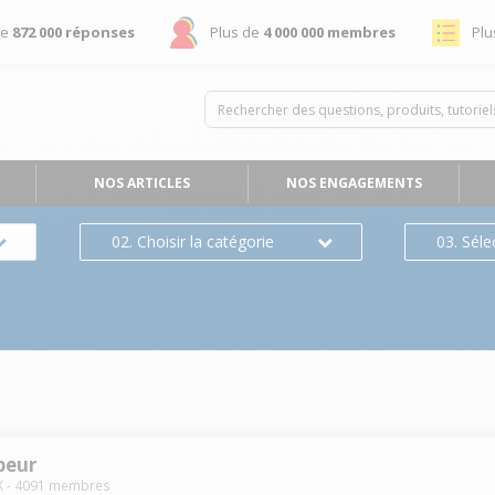
de
872 000 réponses
Plus de
4 000 000 membres
Plu
NOS ARTICLES
NOS ENGAGEMENTS
02. Choisir la catégorie
03. Séle
peur
X
-
4091
membres