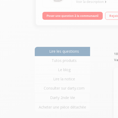
Voir la description
Multicuiseur intelligent 6 litres - 50 recettes enre
Rejoi
Poser une question à la communauté
pression - Panier vapeur
Lire les questions
18
Va
Tutos produits
Le blog
Lire la notice
Consulter sur darty.com
Darty 2nde Vie
Acheter une pièce détachée