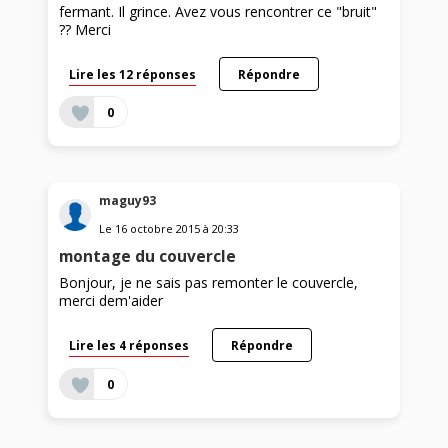
fermant. Il grince. Avez vous rencontrer ce "bruit"
?? Merci
Lire les 12 réponses
Répondre
0
maguy93
Le
16 octobre 2015
à
20:33
montage du couvercle
Bonjour, je ne sais pas remonter le couvercle,
merci dem'aider
Lire les 4 réponses
Répondre
0