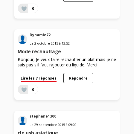
0
Dynamie72
Le
2 octobre 2015
à
13:52
Mode réchauffage
Bonjour, Je veux faire réchauffer un plat mais je ne
sais pas s'il faut rajouter du liquide. Merci
Lire les 7 réponses
Répondre
0
stephane1300
Le
29 septembre 2015
à
09:09
cle usb asiatique