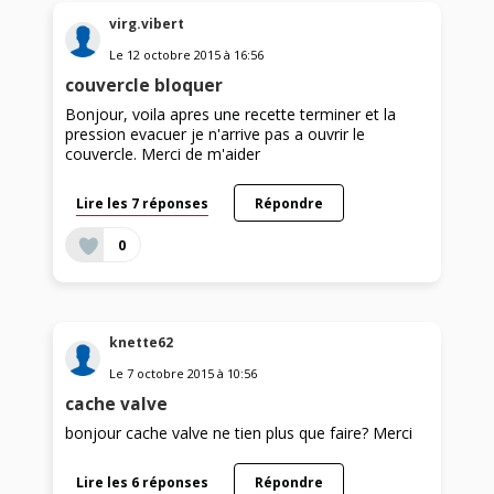
virg.vibert
Le
12 octobre 2015
à
16:56
couvercle bloquer
Bonjour, voila apres une recette terminer et la
pression evacuer je n'arrive pas a ouvrir le
couvercle. Merci de m'aider
Lire les 7 réponses
Répondre
0
knette62
Le
7 octobre 2015
à
10:56
cache valve
bonjour cache valve ne tien plus que faire? Merci
Lire les 6 réponses
Répondre