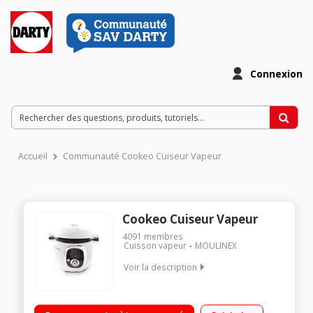
Connexion
Accueil
Communauté Cookeo Cuiseur Vapeur
Cookeo Cuiseur Vapeur
4091
membres
Cuisson vapeur
MOULINEX
Voir la description
Multicuiseur intelligent 6 litres - 50 recettes enregistrées Guide
culinaire interactif et intelligent par ecran digital 4 modes de