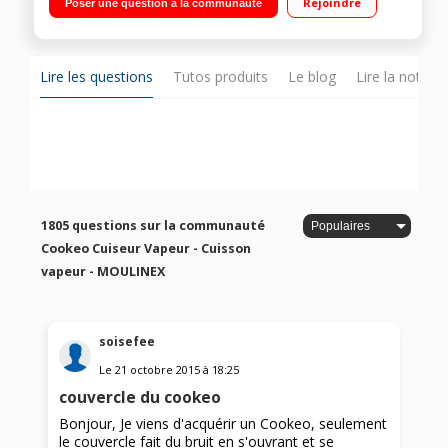
Rejoindre
Poser une question à la communauté
cuisson - Maintien au chaud Cuisson ultra rapide sous
pression - Panier vapeur
Lire les questions
Tutos produits
Le blog
Lire la notice
1805 questions sur la communauté
Cookeo Cuiseur Vapeur - Cuisson
vapeur - MOULINEX
soisefee
Le
21 octobre 2015
à
18:25
couvercle du cookeo
Bonjour, Je viens d'acquérir un Cookeo, seulement
le couvercle fait du bruit en s'ouvrant et se