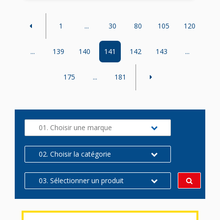
1
...
30
80
105
120
...
139
140
141
142
143
...
175
...
181
01. Choisir une marque
02. Choisir la catégorie
03. Sélectionner un produit