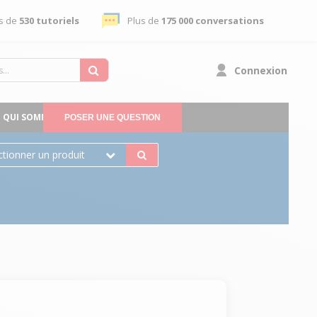
s de
530 tutoriels
Plus de
175 000 conversations
Connexion
QUI SOMMES-NOUS
POSER UNE QUESTION
ctionner un produit