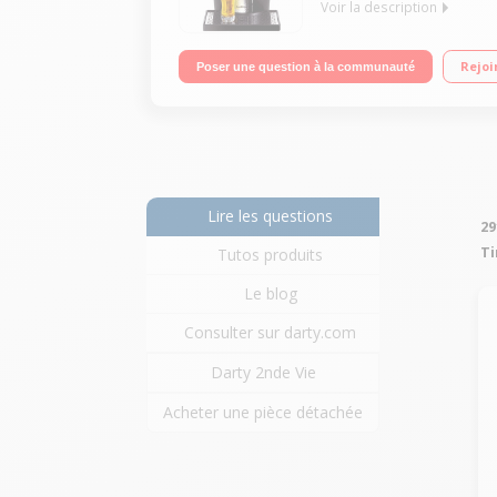
Voir la description
Bière à pression / Indicateur de volume restant /
Rejoi
Poser une question à la communauté
Lire les questions
29
Ti
Tutos produits
Le blog
Consulter sur darty.com
Darty 2nde Vie
Acheter une pièce détachée