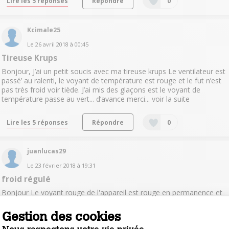
Lire les 5 réponses
Répondre
0
Kcimale25
Le
26 avril 2018
à
00:45
Tireuse Krups
Bonjour, J’ai un petit soucis avec ma tireuse krups Le ventilateur est
passé’ au ralenti, le voyant de température est rouge et le fut n’est
pas très froid voir tiède. J’ai mis des glaçons est le voyant de
température passe au vert... d’avance merci...
voir la suite
Lire les 5 réponses
Répondre
0
juanlucas29
Le
23 février 2018
à
19:31
froid régulé
Bonjour Le voyant rouge de l'appareil est rouge en permanence et
la bière est beaucoup trop froide. Il n'y a plus de régulation merci
Gestion des cookies
Lire la réponse
Répondre
0
Nous respectons votre vie privée