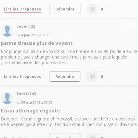
Lire les 3 réponses
Répondre
0
bebert 22
Le
4 juin 2018
à
11:29
panne tireuse plus de voyant
bonjour je n'ai plus de voyant sur ma tireuse Krups 90 j'ai deja eu ce
probleme j'avais changer une carte mais je ne sais plus laquelle
,j'aimerais avoir des photos merci
Lire les 3 réponses
Répondre
0
Tom34140
Le
25 mai 2018
à
20:22
Écran affichage clignote
Bonjour, l’écran clignote et impossible d’avoir une bière en dessous
de 8 degrés (peut être qu’il fait trop chaud chez moi). Merci d’avance