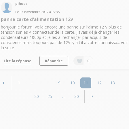
pihuce
Le
13 novembre 2017
à
19:35
panne carte d'alimentation 12v
bonjour le forum, voila encore une panne sur l'alime 12 V plus de
tension sur les 4 connecteur de la carte. j'avais déjà changer les
condensateurs 1000µ et je les ai rechanger par acquis de
conscience mais toujours pas de 12V .y a t'il a votre connaissa...
voir
la suite
Lire la réponse
Répondre
0
1
...
...
9
10
11
12
13
...
20
25
...
30