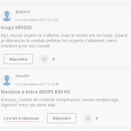
guyjeze
Le
4 décembre 2017
à
17:27
krups VB5020.
Bjrs. Aucun voyant ne s'allume, mais le ventilo est en route. Quand
je débranche le module pelletier les voyants s'allument. merci
d'avance pour vos conseil
Répondre
0
Steul54
Le
3 décembre 2017
à
17:49
Machine à bière KRUPS B90 HS
Bonjour, Cadran de contrôle température, niveau remplissage,
clignote? merci de votre aide
Lire les 4 réponses
Répondre
0