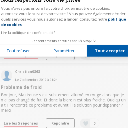
Vous n'avez pas encore fait votre choix en matière de cookies,
autorisez-vous le suivi de votre visite ? Vous pouvez également décider
Chris50
quels services vous nous autorisez à lancer. Consultez notre
politique
Axeptio consent
Le
5 février 2018
à
22:40
de cookies
.
Tireuse à bière Krups
Lire la politique de confidentialité
Bonsoir j’ai une tireuse krups et j’ai ma sonde de température à
Consentements certifiés par
remplacer. Où puis-je trouver cette sonde. Merci
Tout refuser
Paramétrer
Tout accepter
Lire les 7 réponses
Répondre
0
Christian0363
Le
7 décembre 2017
à
21:24
Probleme de froid
Bonjour, Ma tireuse s est subitement allumé en rouge alors que je
n ai pas changé de fut. Et donc la biere n est plus fraiche. Quelqu un
a t il rencontré ce probleme et aurait il la solution pour depanner ?
merci
Lire les 5 réponses
Répondre
0