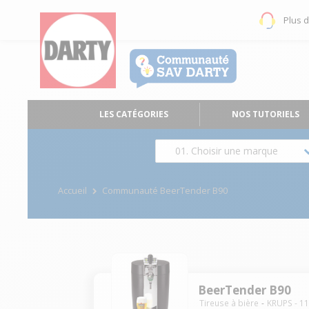
Plus 
LES CATÉGORIES
NOS TUTORIELS
01. Choisir une marque
Accueil
Communauté BeerTender B90
BeerTender B90
Tireuse à bière
KRUPS
-
1