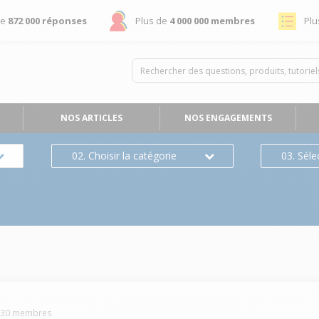
de
872 000 réponses
Plus de
4 000 000 membres
Plu
NOS ARTICLES
NOS ENGAGEMENTS
02. Choisir la catégorie
03. Séle
130
membres