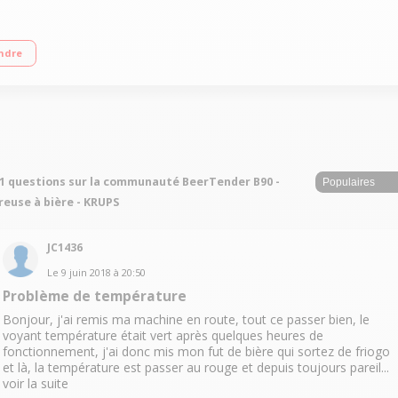
 Indicateur de température par voyants
ndre
1 questions sur la communauté BeerTender B90 -
reuse à bière - KRUPS
JC1436
Le
9 juin 2018
à
20:50
Problème de température
Bonjour, j'ai remis ma machine en route, tout ce passer bien, le
voyant température était vert après quelques heures de
fonctionnement, j'ai donc mis mon fut de bière qui sortez de friogo
et là, la température est passer au rouge et depuis toujours pareil...
voir la suite