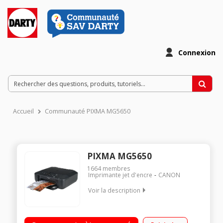
Connexion
Accueil
Communauté PIXMA MG5650
PIXMA MG5650
1664
membres
Imprimante jet d'encre
CANON
Voir la description
Imprime / scanne / copie Connexion USB ou Wi-Fi 5 cartouches
d'encre séparées Polyvalence pour une grande qualité