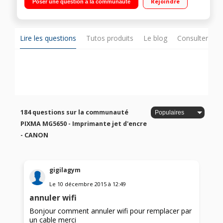
Rejoindre
Poser une question à la communauté
d'impression en toutes circonstances
Lire les questions
Tutos produits
Le blog
Consulter sur
184 questions sur la communauté
PIXMA MG5650 - Imprimante jet d'encre
- CANON
gigilagym
Le
10 décembre 2015
à
12:49
annuler wifi
Bonjour comment annuler wifi pour remplacer par
un cable merci