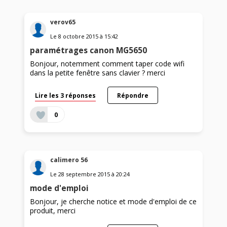
verov65
Le
8 octobre 2015
à
15:42
paramétrages canon MG5650
Bonjour, notemment comment taper code wifi
dans la petite fenêtre sans clavier ? merci
Lire les 3 réponses
Répondre
0
calimero 56
Le
28 septembre 2015
à
20:24
mode d'emploi
Bonjour, je cherche notice et mode d'emploi de ce
produit, merci