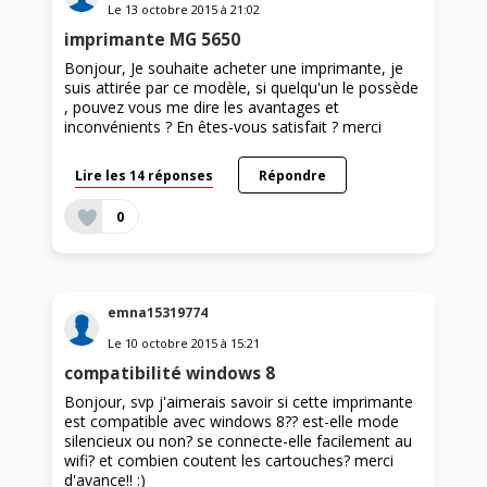
Le
13 octobre 2015
à
21:02
imprimante MG 5650
Bonjour, Je souhaite acheter une imprimante, je
suis attirée par ce modèle, si quelqu'un le possède
, pouvez vous me dire les avantages et
inconvénients ? En êtes-vous satisfait ? merci
Lire les 14 réponses
Répondre
0
emna15319774
Le
10 octobre 2015
à
15:21
compatibilité windows 8
Bonjour, svp j'aimerais savoir si cette imprimante
est compatible avec windows 8?? est-elle mode
silencieux ou non? se connecte-elle facilement au
wifi? et combien coutent les cartouches? merci
d'avance!! :)