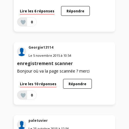
Lire les 6 réponses
Répondre
0
Georgie13114
Le
5 novembre 2015
à
10:54
enregistrement scanner
Bonjour où va la page scannée ? merci
Lire les 10 réponses
Répondre
0
paletuvier
Le
25 octobre 2015
à
12:56