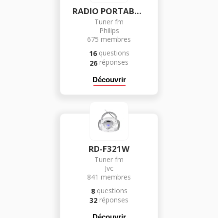
RADIO PORTABLE BLUETOOTH
Tuner fm
Philips
675
membres
questions
16
réponses
26
Découvrir
RD-F321W
Tuner fm
Jvc
841
membres
questions
8
réponses
32
Découvrir