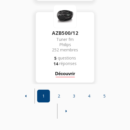
AZB500/12
Tuner fm
Philips
252
membres
questions
5
réponses
14
Découvrir
1
2
3
4
5