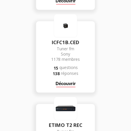
Découvrir
ICFC1B.CED
Tuner fm
Sony
1178
membres
questions
15
réponses
138
Découvrir
ETIMO T2 REC