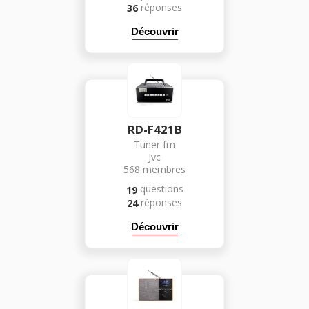
réponses
36
Découvrir
RD-F421B
Tuner fm
Jvc
568
membres
questions
19
réponses
24
Découvrir