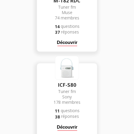
M-182 RDC
Tuner fm
Muse
74
membres
questions
14
réponses
37
Découvrir
ICF-S80
Tuner fm
Sony
178
membres
questions
11
réponses
38
Découvrir