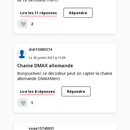
Lire les 11 réponses
Répondre
2
didi15980274
Le
30 juillet 2021
à
11:09
Chaine DMAX allemande
BonjourAvec ce décodeur peut on capter la chaine
allemande DMAXMerci
Lire les 8 réponses
Répondre
1
voge15740931