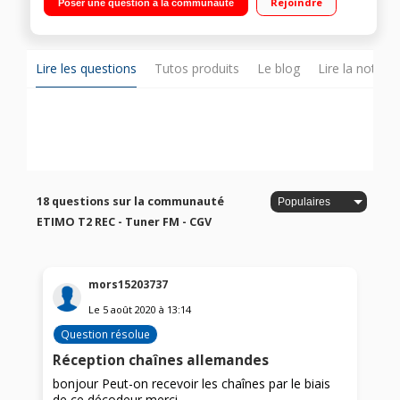
Rejoindre
Poser une question à la communauté
chaines gratuites de la TNT HD Française et Allemande
Afficheur en façade - Télécommande à grande touche
Lire les questions
Tutos produits
Le blog
Lire la notice
18 questions sur la communauté
ETIMO T2 REC - Tuner FM - CGV
mors15203737
Le
5 août 2020
à
13:14
Question résolue
Réception chaînes allemandes
bonjour Peut-on recevoir les chaînes par le biais
de ce décodeur merci