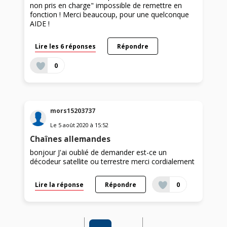
non pris en charge" impossible de remettre en
fonction ! Merci beaucoup, pour une quelconque
AIDE !
Lire les 6 réponses
Répondre
0
mors15203737
Le
5 août 2020
à
15:52
Chaînes allemandes
bonjour J'ai oublié de demander est-ce un
décodeur satellite ou terrestre merci cordialement
Lire la réponse
Répondre
0