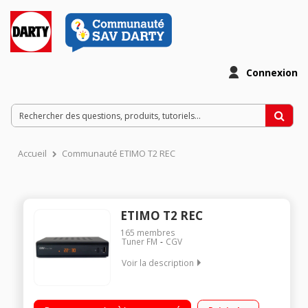
Connexion
Accueil
Communauté ETIMO T2 REC
ETIMO T2 REC
165
membres
Tuner FM
CGV
Voir la description
Récepteur TNT Haute Définition compatible DVB-T2/ HEVC 265
Enregistrement sur clé USB (PVR) Permet la réception des