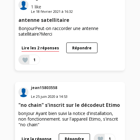
1
like
Le
18 février 2021
à
16:32
antenne satellitaire
BonjourPeut-on raccorder une antenne
satellitaire?Merci
Lire les 2 réponses
Répondre
1
jean15803558
Le
25 juin 2020
à
14:53
"no chain" s'inscrit sur le décodeut Etimo
bonjour Ayant bien suivi la notice d'installation,
non fonctionnement. sur l'appareil Etimo, s'inscrit
"no chain"
Lire la réponse
Répondre
1