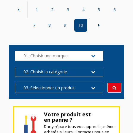
1
2
3
4
5
6
7
8
9
10
01. Choisir une marque
02. Choisir la catégorie
03. Sélectionner un produit
Votre produit est
en panne ?
Darty répare tous vos appareils, même
achetés ailleurs ! Contactez nous en