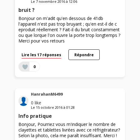
Le
7 novembre 2016
à
12:06
bruit ?
Bonjour on m'adit qu'en dessous de 41db
l'appareil n'est pas trop bruyant ; qu'en est-il de c
eproduit réellement ? Fait-il du bruit constamment
ou que lorque l'on ouvre la porte trop longtemps ?
Merci pour vos retours
Lire les 17 réponses
Répondre
0
HanrahanM6499
0
like
Le
15 octobre 2016
à
01:28
Info pratique
Bonjour, Pourriez vous m'indiquer le nombre de
clayettes et tablettes livrées avec ce réfrigérateur?
Selon la photo, cela me paraît insuffisant. Merci !