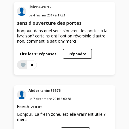
jlsh15641612
Le
4 février 2017
à
17:21
sens d'ouverture des portes
bonjour, dans quel sens s'ouvrent les portes à la
livraison? certains ont l'option réversible d'autre
non, comment le sait on? merci
Lire les 15 réponses
Répondre
0
AbderrahimE6576
Le
7 décembre 2016
à
00:38
Fresh zone
Bonjour, La fresh zone, est-elle vraiment utile ?
merci