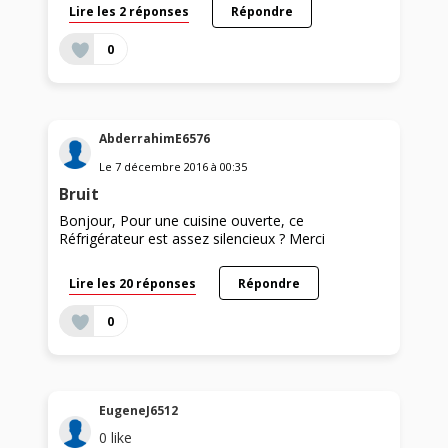
Lire les 2 réponses
Répondre
0
AbderrahimE6576
Le
7 décembre 2016
à
00:35
Bruit
Bonjour, Pour une cuisine ouverte, ce
Réfrigérateur est assez silencieux ? Merci
Lire les 20 réponses
Répondre
0
EugeneJ6512
0
like