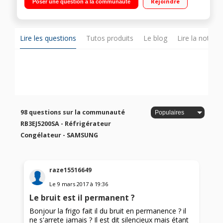
Rejoindre
Poser une question à la communauté
98 L Compartiment Fresh Zone
Lire les questions
Tutos produits
Le blog
Lire la notice
98 questions sur la communauté
RB3EJ5200SA - Réfrigérateur
Congélateur - SAMSUNG
raze15516649
Le
9 mars 2017
à
19:36
Le bruit est il permanent ?
Bonjour la frigo fait il du bruit en permanence ? il
ne s'arrete jamais ? Il est dit silencieux mais étant