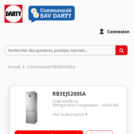
Connexion
Accueil
Communauté RB3EJ5200SA
RB3EJ5200SA
2188
membres
Réfrigérateur Congélateur
SAMSUNG
Voir la description
Volume 367 L - Dimensions HxLxP : 201x59.5x67.5 cm - A+
Réfrigérateur à froid ventilé 269 L Congélateur à froid ventilé