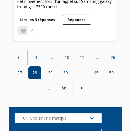
définitivement lors d'un appel sur Samsung galaxy
trend gt-s7390 merci
Lire les 3 réponses
Répondre
0
1
...
10
15
...
26
27
28
29
30
...
45
50
...
56
01. Choisir une marque