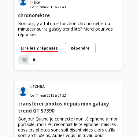
0
like
Le
11 mai 2015
à
21:43
chronomètre
Bonjour, y a-t-il un e fonction chronomètre ou
minuteur sur le galaxy trend lite? Merci pour vos
reponses.
Lire les 2 réponses
Répondre
0
LECHRA
Le
11 mai 2015
à
01:32
transférer photos depuis mon galaxy
trend GT S7390
Bonjour Quand je connecte mon téléphone à mon
portable, mon PC reconnait le téléphone mais les
dossiers photos sont soit disant vides alors qu'ils
sont archi pleins. Auriez vous un tuyau pour