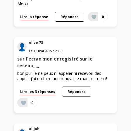
Merci
Lire la réponse
Répondre
0
olive 73
Le
15 mai 2015
à
23:05
sur l'ecran :non enregistré sur le
reseau,,,,,
bonjour je ne peux ni appeler ni recevoir des
appels,j'ai du faire une mauvaise manip... merci!
Lire les 3 réponses
Répondre
0
olijoh