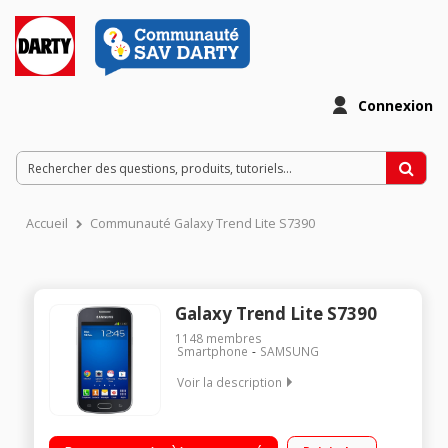
Connexion
Accueil
Communauté Galaxy Trend Lite S7390
Galaxy Trend Lite S7390
1148
membres
Smartphone
SAMSUNG
Voir la description
Mobile sous Android 4.1 Jelly Bean - Réseau 3G+ / Ecran TFT
LCD tactile de 4" (10,16 cm) / Processeur 1 GHz - Mémoire 4Go