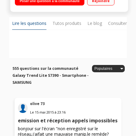
Rejoindre
Poser une question à la communauté
/ Appareil photo 3 Mpixels - Enregistreur vidéo
Lire les questions
Tutos produits
Le blog
Consulter sur
555 questions sur la communauté
Galaxy Trend Lite S7390 - Smartphone -
SAMSUNG
olive 73
Le
15 mai 2015
à
23:16
emission et réception appels impossibles
bonjour sur l'écran "non enregistré sur le
réseau,j'aifait une mauvaise manip.le remède?