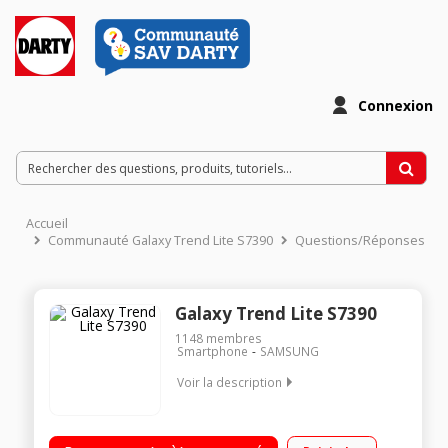
Connexion
Accueil
Communauté Galaxy Trend Lite S7390
Questions/Réponses
Galaxy Trend Lite S7390
1148
membres
Smartphone
SAMSUNG
Voir la description
Mobile sous Android 4.1 Jelly Bean - Réseau 3G+ / Ecran TFT
LCD tactile de 4" (10,16 cm) / Processeur 1 GHz - Mémoire 4Go