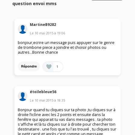
question envoi mms
MartineB9282
Le
10 mai 2015
à
19:06
bonjour,ecrire un message puis appuyer sur le genre
de trombone piece a joindre et choisir photos ou
autres...Bonne chance
1
Répondre
étoilebleue56
Le
10 mai 2015
à
18:35
Bonjour quand tu cliques sur ta photo ,tu cliques sur à
droite l’icône avec les 2 points et ensuite dans la
fenêtre qui apparait tu vas dans messages . ta photo
s'affiche et là tu cliques sur à droite pour chercher ton
destinataire . une fois que tu l'as trouvé , tu cliques sur
le petit carré et après c'est comme un message