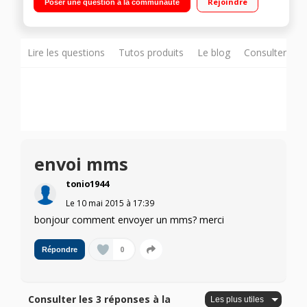
Rejoindre
Poser une question à la communauté
/ Appareil photo 3 Mpixels - Enregistreur vidéo
Lire les questions
Tutos produits
Le blog
Consulter sur
envoi mms
tonio1944
Le
10 mai 2015
à
17:39
bonjour comment envoyer un mms? merci
0
Répondre
Consulter les 3 réponses à la