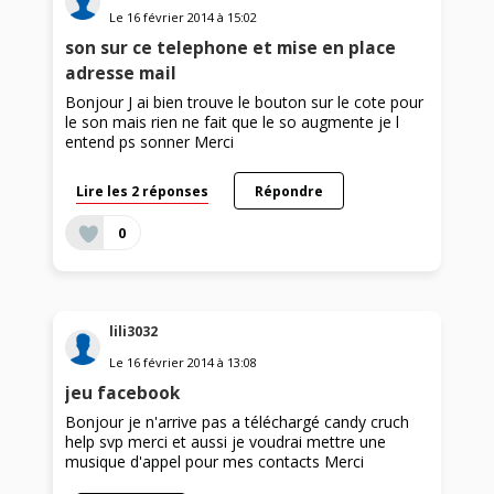
Le
16 février 2014
à
15:02
son sur ce telephone et mise en place
adresse mail
Bonjour J ai bien trouve le bouton sur le cote pour
le son mais rien ne fait que le so augmente je l
entend ps sonner Merci
Lire les 2 réponses
Répondre
0
lili3032
Le
16 février 2014
à
13:08
jeu facebook
Bonjour je n'arrive pas a téléchargé candy cruch
help svp merci et aussi je voudrai mettre une
musique d'appel pour mes contacts Merci