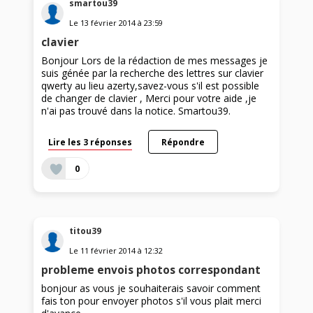
smartou39
Le
13 février 2014
à
23:59
clavier
Bonjour Lors de la rédaction de mes messages je
suis génée par la recherche des lettres sur clavier
qwerty au lieu azerty,savez-vous s'il est possible
de changer de clavier , Merci pour votre aide ,je
n'ai pas trouvé dans la notice. Smartou39.
Lire les 3 réponses
Répondre
0
titou39
Le
11 février 2014
à
12:32
probleme envois photos correspondant
bonjour as vous je souhaiterais savoir comment
fais ton pour envoyer photos s'il vous plait merci