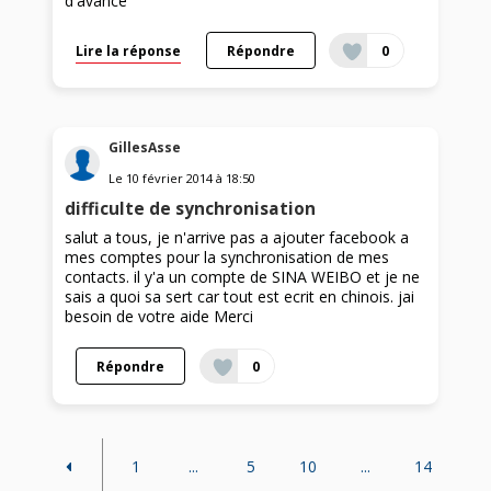
d'avance
Lire la réponse
Répondre
0
GillesAsse
Le
10 février 2014
à
18:50
difficulte de synchronisation
salut a tous, je n'arrive pas a ajouter facebook a
mes comptes pour la synchronisation de mes
contacts. il y'a un compte de SINA WEIBO et je ne
sais a quoi sa sert car tout est ecrit en chinois. jai
besoin de votre aide Merci
Répondre
0
1
...
5
10
...
14