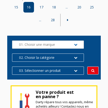
15
16
17
18
...
20
25
...
28
01. Choisir une marque
02. Choisir la catégorie
03. Sélectionner un produit
Votre produit est
en panne ?
Darty répare tous vos appareils, même
achetés ailleurs ! Contactez nous en