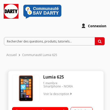
Connexion
Accueil
Communauté Lumia 625
Lumia 625
1
membre
Smartphone
NOKIA
Voir la description
Mobile sous Windows Phone 8 Ecran tactile dalle IPS 11,9 cm
Appareil photo 5 mégapixels + Vidéo Processeur Dual-core