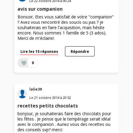
Le
22 octobre 2014
à
00:24
avis sur companion
Bonsoir, Etes vous satisfait de votre "companion"
? Avez vous rencontré des soucis ou pas ? je
souhaiterais en faire l'acquisition, mais hésite
encore. Nous sommes 1 famille de 5 (3 ados).
Merci de m'éclairer.
Lire les 15 réponses
Répondre
0
lalie39
Le
21 octobre 2014
à
20:52
recettes petits chocolats
bonjour, je souhaiterais faire des chocolats pour
les fêtes . Je pense que le tempérage serait idéal
avec le companion . Auriez vous des recettes ou
des conseils svp? merci