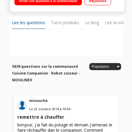
Rejoindre
Poser une question à la communauté
Température réglable 30°C à 150°C Panier vapeur, batteur,
mélangeur, couteau hachoir, couteau pétrir/concasser,
accessoire fond plat pour saisir, livre 300 recettes
Lire les questions
Tutos produits
Le blog
Lire la notice
5639 questions sur la communauté
Cuisine Companion - Robot cuiseur -
MOULINEX
minouche
Le
22 octobre 2014
à
19:04
remettre à chauffer
bonjour, j'ai fait du potage et demain j'aimerais le
faire réchauffer dan le companion. Comment