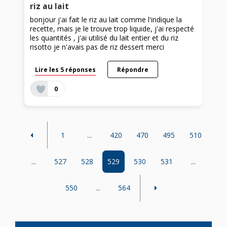
riz au lait
bonjour j'ai fait le riz au lait comme l'indique la
recette, mais je le trouve trop liquide, j'ai respecté
les quantités , j'ai utilisé du lait entier et du riz
risotto je n'avais pas de riz dessert merci
Lire les 5 réponses
Répondre
0
1
...
420
470
495
510
...
527
528
529
530
531
...
550
...
564