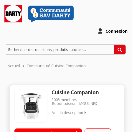
Connexion
Accueil
Communauté Cuisine Companion
Cuisine Companion
3005
membres
Robot cuiseur
MOULINEX
Voir la description
Robot cuiseur multifonction - Bol inox 4.5 litres (3 litres utiles)
12 vitesses + Pulse + Turbo - 12 programmes automatiques