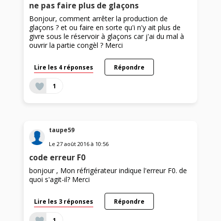
ne pas faire plus de glaçons
Bonjour, comment arrêter la production de
glaçons ? et ou faire en sorte qu'i n'y ait plus de
givre sous le réservoir à glaçons car j'ai du mal à
ouvrir la partie congèl ? Merci
Lire les 4 réponses
Répondre
1
taupe59
Le
27 août 2016
à
10:56
code erreur F0
bonjour , Mon réfrigérateur indique l'erreur F0. de
quoi s'agit-il? Merci
Lire les 3 réponses
Répondre
1