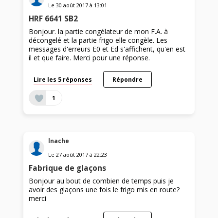
Le
30 août 2017
à
13:01
HRF 6641 SB2
Bonjour. la partie congélateur de mon F.A. à
décongelé et la partie frigo elle congèle. Les
messages d'erreurs E0 et Ed s'affichent, qu'en est
il et que faire. Merci pour une réponse.
Lire les 5 réponses
Répondre
1
lnache
Le
27 août 2017
à
22:23
Fabrique de glaçons
Bonjour au bout de combien de temps puis je
avoir des glaçons une fois le frigo mis en route?
merci