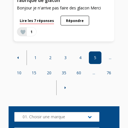
fabrique de glacon
Bonjour je n'arrive pas faire des glacon Merci
Lire les 7 réponses
Répondre
1
1
2
3
4
5
...
10
15
20
35
60
...
76
01. Choisir une marque