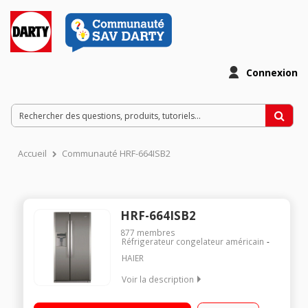
Connexion
Accueil
Communauté HRF-664ISB2
HRF-664ISB2
877
membres
Réfrigerateur congelateur américain
HAIER
Voir la description
Volume 500 L - Dimensions HxLxP : 176,8x89x72,6 cm - A+
Réfrigérateur à froid ventilé 341 L Congélateur à froid ventilé