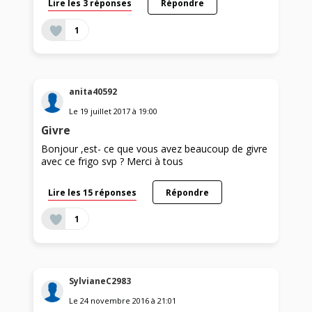
Lire les 3 réponses
Répondre
1
anita40592
Le
19 juillet 2017
à
19:00
Givre
Bonjour ,est- ce que vous avez beaucoup de givre
avec ce frigo svp ? Merci à tous
Lire les 15 réponses
Répondre
1
SylvianeC2983
Le
24 novembre 2016
à
21:01