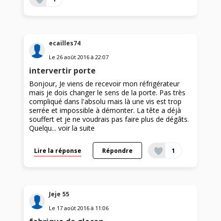
ecailles74
Le
26 août 2016
à
22:07
intervertir porte
Bonjour, Je viens de recevoir mon réfrigérateur
mais je dois changer le sens de la porte. Pas très
compliqué dans l'absolu mais là une vis est trop
serrée et impossible à démonter. La tête a déjà
souffert et je ne voudrais pas faire plus de dégâts.
Quelqu...
voir la suite
Lire la réponse
Répondre
1
Jeje 55
Le
17 août 2016
à
11:06