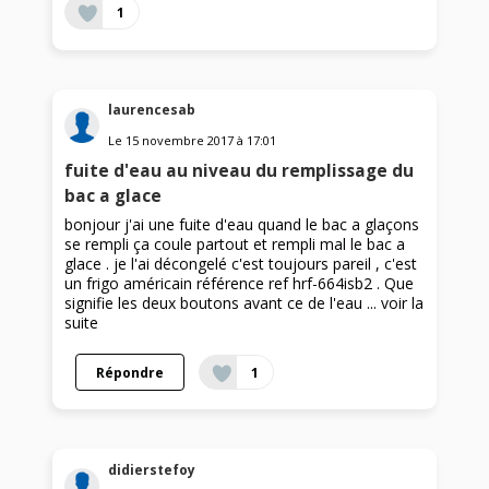
1
laurencesab
Le
15 novembre 2017
à
17:01
fuite d'eau au niveau du remplissage du
bac a glace
bonjour j'ai une fuite d'eau quand le bac a glaçons
se rempli ça coule partout et rempli mal le bac a
glace . je l'ai décongelé c'est toujours pareil , c'est
un frigo américain référence ref hrf-664isb2 . Que
signifie les deux boutons avant ce de l'eau ...
voir la
suite
Répondre
1
didierstefoy