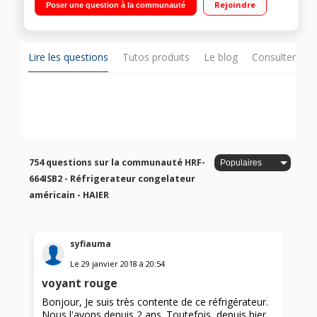
Rejoindre
Poser une question à la communauté
159 L Distributeur eau fraîche, glaçons et glace pilée
Lire les questions
Tutos produits
Le blog
Consulter sur
754 questions sur la communauté HRF-
664ISB2 - Réfrigerateur congelateur
américain - HAIER
syfiauma
Le
29 janvier 2018
à
20:54
voyant rouge
Bonjour, Je suis très contente de ce réfrigérateur.
Nous l'avons depuis 2 ans. Toutefois, depuis hier,