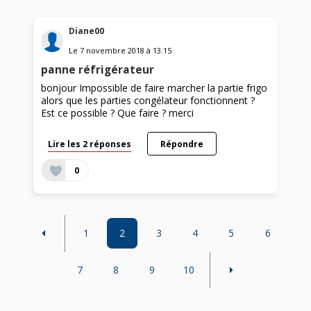
Diane00
Le
7 novembre 2018
à
13:15
panne réfrigérateur
bonjour Impossible de faire marcher la partie frigo
alors que les parties congélateur fonctionnent ?
Est ce possible ? Que faire ? merci
Lire les 2 réponses
Répondre
0
1
2
3
4
5
6
7
8
9
10