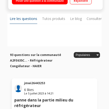
Rejoindre
Poser une question à la communauté
(sans givre) 99 L Eclairage LED - Tiroir MyZone à température
réglable
Lire les questions
Tutos produits
Le blog
Consulter sur
93 questions sur la communauté
A2FE635C... - Réfrigérateur
Congélateur - HAIER
jmwi26443253
6
likes
Le
5 juillet 2023
à
14:21
panne dans la partie milieu du
réfrigérateur