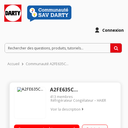
Connexion
Accueil
Communauté A2FE635C...
A2FE635C...
413
membres
Réfrigérateur Congélateur
HAIER
Voir la description
Volume 347 L - Dimensions HxLxP : 190x59.5x67.2 cm - A+
Réfrigérateur à froid ventilé 248 L Congélateur à froid ventilé