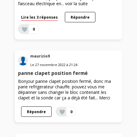
faisceau électrique en...
voir la suite
Lire les 3 réponses
Répondre
0
maurizio9
Le
27 novembre 2022
à
21:24
panne clapet position fermé
Bonjour panne clapet position fermé, donc ma
parie refrigerateur chauffe. pouvez vous me
dépanner sans changer le bloc contenant les
clapet et la sonde car ça a déjà été fait... Merci
Répondre
0