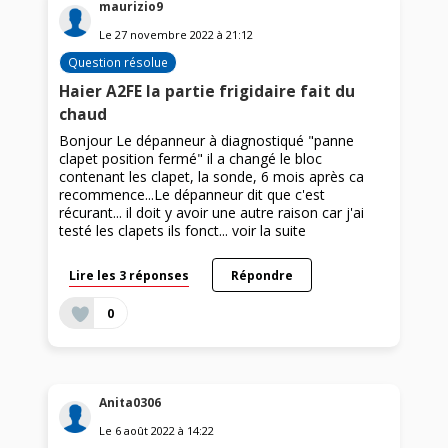
maurizio9
Le
27 novembre 2022
à
21:12
Question résolue
Haier A2FE la partie frigidaire fait du
chaud
Bonjour Le dépanneur à diagnostiqué "panne
clapet position fermé" il a changé le bloc
contenant les clapet, la sonde, 6 mois après ca
recommence...Le dépanneur dit que c'est
récurant... il doit y avoir une autre raison car j'ai
testé les clapets ils fonct...
voir la suite
Lire les 3 réponses
Répondre
0
Anita0306
Le
6 août 2022
à
14:22