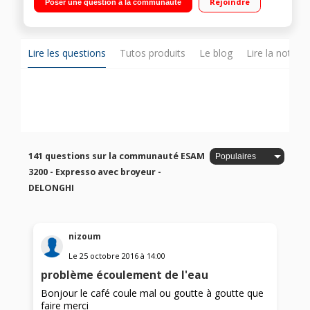
Rejoindre
Poser une question à la communauté
buse vapeur et eau chaude
Lire les questions
Tutos produits
Le blog
Lire la notice
141 questions sur la communauté ESAM
3200 - Expresso avec broyeur -
DELONGHI
nizoum
Le
25 octobre 2016
à
14:00
problème écoulement de l'eau
Bonjour le café coule mal ou goutte à goutte que
faire merci