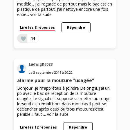
modèle... J'ai regardé de partout mais le bac est en
plastique de partout. J'ai nettoye encore une fois
entiè...
voir la suite
Lire les 8 réponses
Répondre
14
LudwigD3028
Le
2 septembre 2015
à
20:22
alarme pour la mouture "usagée"
Bonjour ,je m’apprêtais à joindre Delonghi..j'ai un
pb avec le bac de réception de la mouture
usagée..Le signal est supposé se mettre au rouge
lorsqu’il est rempli.Hors dans mon cas il peut se
déclencher après deux ou trois moutures:c’est
pénible il faut ...
voir la suite
Lire les 12 réponses
Répondre