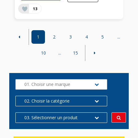
13
1
2
3
4
5
...
10
...
15
01. Choisir une marque
02. Choisir la catégorie
03. Sélectionner un produit