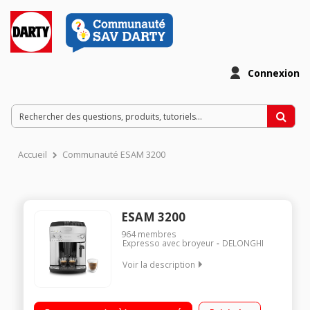
Connexion
Accueil
Communauté ESAM 3200
ESAM 3200
964
membres
Expresso avec broyeur
DELONGHI
Voir la description
Machine à café à grains et moulu - Pression 15 bars 2 recettes
de café: Court et long Pictogramme Réservoir amovible 1,8L +