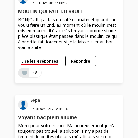
Le
5 juillet 2017
à
08:12
MOULIN QUI FAIT DU BRUIT
BONJOUR, j'ai fais un café ce matin et quand j'ai
voulu faire un 2nd, au moment où le moulin s'est
mis en marche il était très bruyant comme si une
pièce plastique était passée dans le moulin. ce qui
à priori le fait forcer et si je le laisse aller au bou...
voir la suite
Lire les 4 réponses
Répondre
18
Soph
Le
20 avril 2020
à
01:04
Voyant bac plein allumé
Merci pour votre retour. Malheureusement je n'ai
toujours pas trouvé la solution, il n'y a pas de
fente ni de petites plaques métalliques sur mon