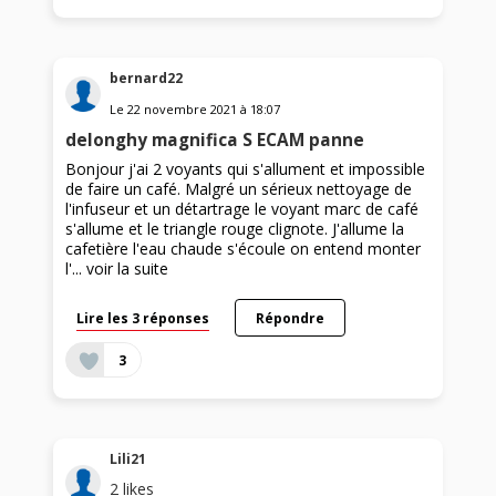
bernard22
Le
22 novembre 2021
à
18:07
delonghy magnifica S ECAM panne
Bonjour j'ai 2 voyants qui s'allument et impossible
de faire un café. Malgré un sérieux nettoyage de
l'infuseur et un détartrage le voyant marc de café
s'allume et le triangle rouge clignote. J'allume la
cafetière l'eau chaude s'écoule on entend monter
l'...
voir la suite
Lire les 3 réponses
Répondre
3
Lili21
2
likes