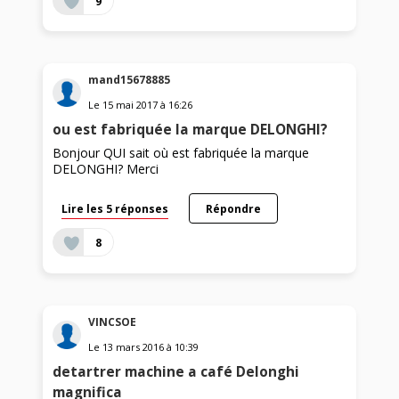
9
mand15678885
Le
15 mai 2017
à
16:26
ou est fabriquée la marque DELONGHI?
Bonjour QUI sait où est fabriquée la marque
DELONGHI? Merci
Lire les 5 réponses
Répondre
8
VINCSOE
Le
13 mars 2016
à
10:39
detartrer machine a café Delonghi
magnifica