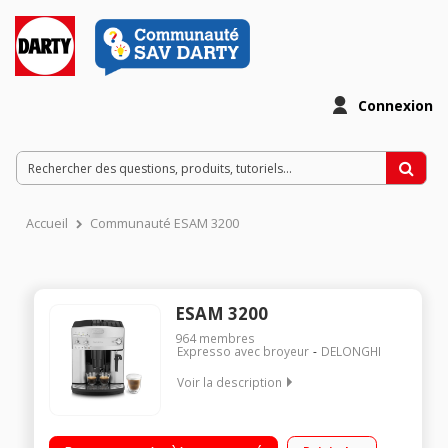
Connexion
Accueil
Communauté ESAM 3200
ESAM 3200
964
membres
Expresso avec broyeur
DELONGHI
Voir la description
Machine à café à grains et moulu - Pression 15 bars 2 recettes
de café: Court et long Pictogramme Réservoir amovible 1,8L +