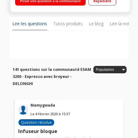
Rejoindre
Poser une question à la communauté
buse vapeur et eau chaude
Lire les questions
Tutos produits
Le blog
Lire la notice
141 questions sur la communauté ESAM
3200 - Expresso avec broyeur -
DELONGHI
Mamygwada
Le
4 février 2020
à
15:37
Question résolue
Infuseur bloque