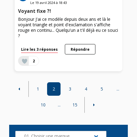
Le
19 avril 2024
à
18:43
Voyant fixe ?!
Bonjour J'ai ce modèle depuis deux ans et là le
voyant triangle et point d'exclamation s'affiche
rouge en continu... Quelqu'un a t'il déjà eu ce souci
?
Lire les 3 réponses
Répondre
2
1
2
3
4
5
...
10
...
15
01. Choisir une marque