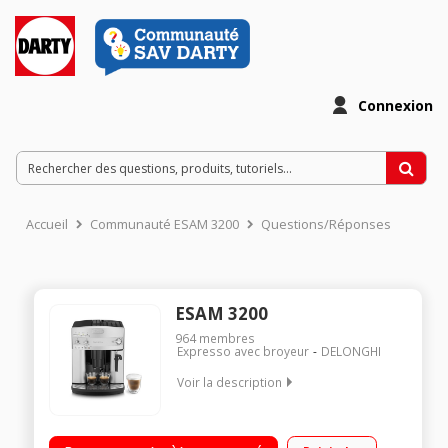
Connexion
Accueil
Communauté ESAM 3200
Questions/Réponses
ESAM 3200
964
membres
Expresso avec broyeur
DELONGHI
Voir la description
Machine à café à grains et moulu - Pression 15 bars 2 recettes
de café: Court et long Pictogramme Réservoir amovible 1,8L +