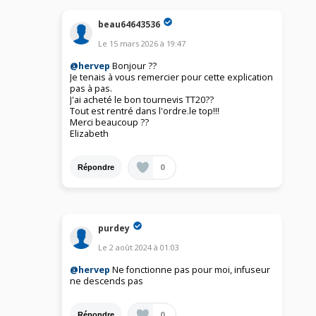
beau64643536
Le
15 mars 2026
à
19:47
@hervep
Bonjour ??
Je tenais à vous remercier pour cette explication
pas à pas.
J'ai acheté le bon tournevis TT20??
Tout est rentré dans l'ordre.le top!!!
Merci beaucoup ??
Elizabeth
0
Répondre
purdey
Le
2 août 2024
à
01:03
@hervep
Ne fonctionne pas pour moi, infuseur
ne descends pas
0
Répondre