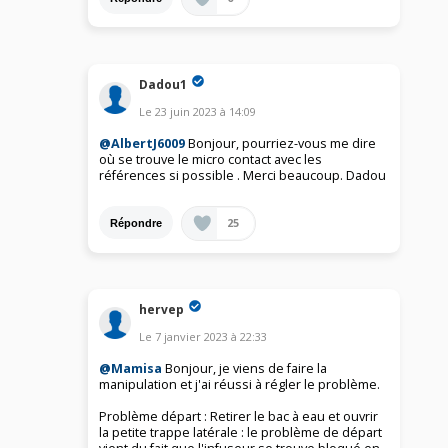
Dadou1
Le
23 juin 2023
à
14:09
@AlbertJ6009
Bonjour, pourriez-vous me dire
où se trouve le micro contact avec les
références si possible . Merci beaucoup. Dadou
25
Répondre
hervep
Le
7 janvier 2023
à
22:33
@Mamisa
Bonjour, je viens de faire la
manipulation et j'ai réussi à régler le problème.
Problème départ : Retirer le bac à eau et ouvrir
la petite trappe latérale : le problème de départ