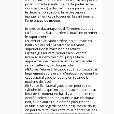
vient du fait que l'infuseur se trouve bloqué en
position haute (seule une petite partie reste
donc visible ici), et la machine ne parvient pas à
le détecter. On va donc faire descendre
manuellement cet infuseur en faisant tourner
l'engrenage du moteur.
Je précise davantage les différentes étapes :
(1) Retirer les 5 vis derrière la machine et retirer
le capot arrière
(2) Derrière ce capot arrière, on peut voir en
haut 2 vis qui relie la carcasse au capot
supérieur de la machine : les retirer
(3) faire glisser vers l'arrière les 2 capots
latéraux sur environ 1 cm, jusqu'à faire
apparaître une première vis de chaque côté :
retirer cette vis, de chaque côté.
(4) Après l'étape 3, le capot supérieur peut être
légèrement soulevé afin d'enlever facilement le
capot latéral gauche (quand on regarde la
machine de face)
(5) Sur ce flan latéral gauche, on peut voir un
cylindre blanc qui correspond au moteur, et au
bout de ce moteur en bas il y a une petite roue
dentée, reliée par une courroie (un elastique
noir) à une autre roue dentée plus grande
(visible si on regarde par en bas). Avec le doigt,
on peut faire tourner cette roue dentée via des