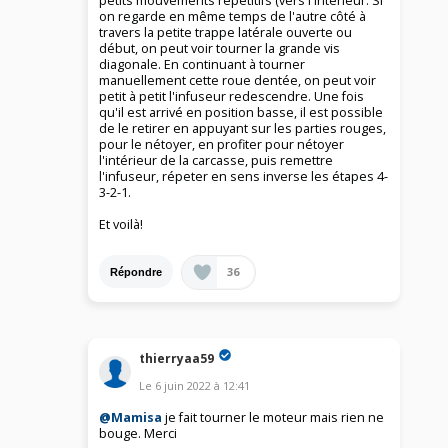
petits mouvements répétitifs (vers l'interieur. Si
on regarde en même temps de l'autre côté à
travers la petite trappe latérale ouverte ou
début, on peut voir tourner la grande vis
diagonale. En continuant à tourner
manuellement cette roue dentée, on peut voir
petit à petit l'infuseur redescendre. Une fois
qu'il est arrivé en position basse, il est possible
de le retirer en appuyant sur les parties rouges,
pour le nétoyer, en profiter pour nétoyer
l'intérieur de la carcasse, puis remettre
l'infuseur, répeter en sens inverse les étapes 4-
3-2-1.
Et voilà!
36
Répondre
thierryaa59
Le
6 juin 2022
à
12:41
@Mamisa
je fait tourner le moteur mais rien ne
bouge. Merci