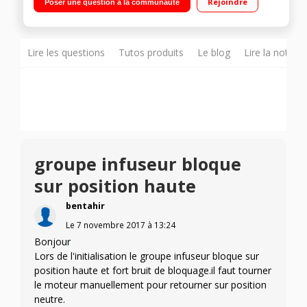
Rejoindre
Poser une question à la communauté
buse vapeur et eau chaude
Lire les questions
Tutos produits
Le blog
Lire la notice
groupe infuseur bloque
sur position haute
bentahir
Le
7 novembre 2017
à
13:24
Bonjour
Lors de l'initialisation le groupe infuseur bloque sur
position haute et fort bruit de bloquage.il faut tourner
le moteur manuellement pour retourner sur position
neutre.