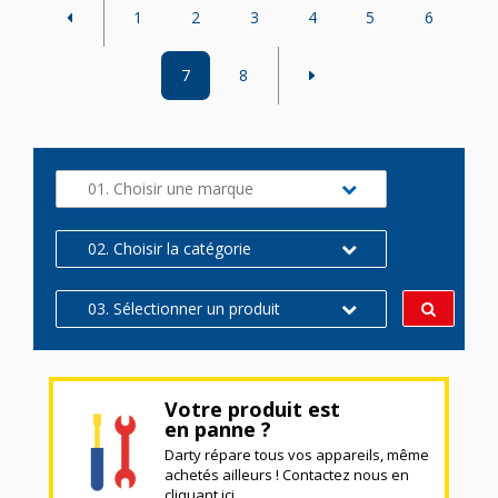
1
2
3
4
5
6
7
8
01. Choisir une marque
02. Choisir la catégorie
03. Sélectionner un produit
Votre produit est
en panne ?
Darty répare tous vos appareils, même
achetés ailleurs ! Contactez nous en
cliquant ici.