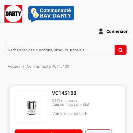
Connexion
Accueil
Communauté VC145100
VC145100
5445
membres
Cuisson vapeur
SEB
Voir la description
Cuiseur vapeur électrique capacité bol 6L - Puissance 900W
Minuterie 60 minutes - Arrêt automatique Rangement compact