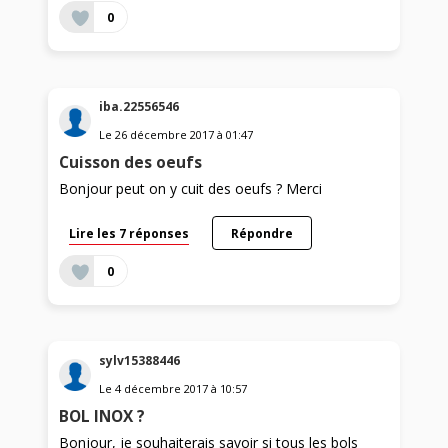
0
iba.22556546
Le
26 décembre 2017
à
01:47
Cuisson des oeufs
Bonjour peut on y cuit des oeufs ? Merci
Lire les 7 réponses
Répondre
0
sylv15388446
Le
4 décembre 2017
à
10:57
BOL INOX ?
Bonjour, je souhaiterais savoir si tous les bols