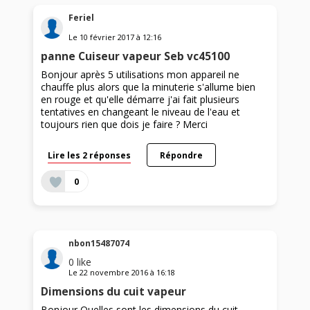
Feriel
Le
10 février 2017
à
12:16
panne Cuiseur vapeur Seb vc45100
Bonjour après 5 utilisations mon appareil ne
chauffe plus alors que la minuterie s'allume bien
en rouge et qu'elle démarre j'ai fait plusieurs
tentatives en changeant le niveau de l'eau et
toujours rien que dois je faire ? Merci
Lire les 2 réponses
Répondre
0
nbon15487074
0
like
Le
22 novembre 2016
à
16:18
Dimensions du cuit vapeur
Bonjour Quelles sont les dimensions du cuit