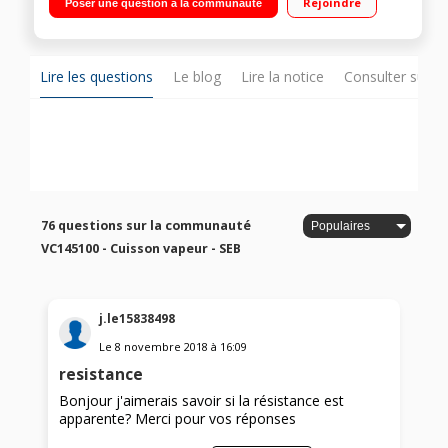
Rejoindre
Poser une question à la communauté
des bols, inox résistant Remplissage facile en cours de
cuisson - Niveau d’eau visible
Lire les questions
Le blog
Lire la notice
Consulter sur d
76 questions sur la communauté
VC145100 - Cuisson vapeur - SEB
j.le15838498
Le
8 novembre 2018
à
16:09
resistance
Bonjour j'aimerais savoir si la résistance est
apparente? Merci pour vos réponses