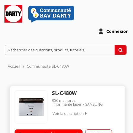
Connexion
Accueil
Communauté SL-C480W
SL-C480W
956
membres
Imprimante laser
SAMSUNG
Voir la description
Imprimante couleur multifonction 3 en 1 (imprime, scanne,
copie)/Economie de toner et papier avec le pilote