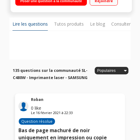
Rejoindre
Poser une question à la communauté
d'impression EASY ECO/Système ReCP pour des images plus
lisses et plus de détails/Résolution impression / copie : 2400 x
600 dpi - Numérisation : jusqu'à 4800 x 4800 dpi
Lire les questions
Tutos produits
Le blog
Consulter sur
135 questions sur la communauté SL-
C480W - Imprimante laser - SAMSUNG
Roban
0
like
Le
16 février 2021
à
22:33
Question résolue
Bas de page machuré de noir
uniquement en impression ou copie