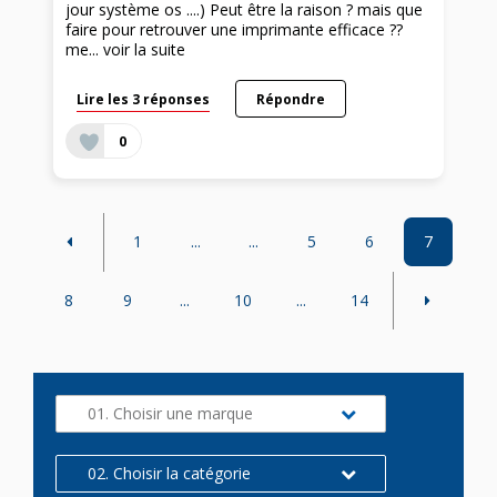
jour système os ....) Peut être la raison ? mais que
faire pour retrouver une imprimante efficace ??
me...
voir la suite
Lire les 3 réponses
Répondre
0
1
...
...
5
6
7
8
9
...
10
...
14
01. Choisir une marque
02. Choisir la catégorie