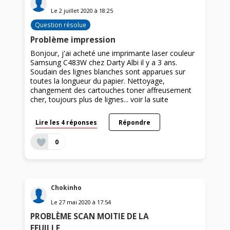
Le
2 juillet 2020
à
18:25
Question résolue
Problème impression
Bonjour, j'ai acheté une imprimante laser couleur
Samsung C483W chez Darty Albi il y a 3 ans.
Soudain des lignes blanches sont apparues sur
toutes la longueur du papier. Nettoyage,
changement des cartouches toner affreusement
cher, toujours plus de lignes...
voir la suite
Lire les 4 réponses
Répondre
0
Chokinho
Le
27 mai 2020
à
17:54
PROBLÈME SCAN MOITIE DE LA
FEUILLE