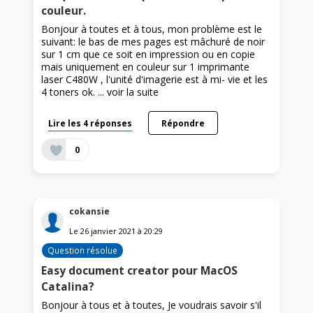
couleur.
Bonjour à toutes et à tous, mon problème est le
suivant: le bas de mes pages est mâchuré de noir
sur 1 cm que ce soit en impression ou en copie
mais uniquement en couleur sur 1 imprimante
laser C480W , l'unité d'imagerie est à mi- vie et les
4 toners ok. ...
voir la suite
Lire les 4 réponses
Répondre
0
cokansie
Le
26 janvier 2021
à
20:29
Question résolue
Easy document creator pour MacOS
Catalina?
Bonjour à tous et à toutes, Je voudrais savoir s'il