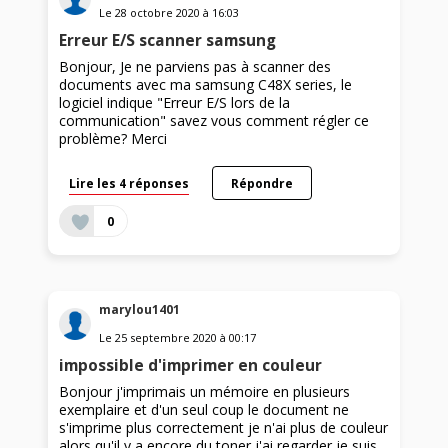
Le
28 octobre 2020
à
16:03
Erreur E/S scanner samsung
Bonjour, Je ne parviens pas à scanner des
documents avec ma samsung C48X series, le
logiciel indique "Erreur E/S lors de la
communication" savez vous comment régler ce
problème? Merci
Lire les 4 réponses
Répondre
0
marylou1401
Le
25 septembre 2020
à
00:17
impossible d'imprimer en couleur
Bonjour j'imprimais un mémoire en plusieurs
exemplaire et d'un seul coup le document ne
s'imprime plus correctement je n'ai plus de couleur
alors qu'il y a encore du toner j'ai regarder je suis