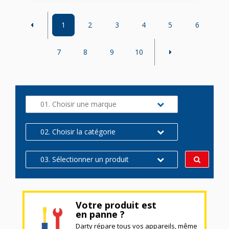
1
2
3
4
5
6
7
8
9
10
01. Choisir une marque
02. Choisir la catégorie
03. Sélectionner un produit
Votre produit est
en panne ?
Darty répare tous vos appareils, même