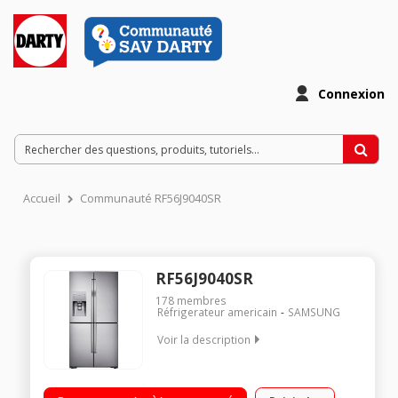
Connexion
Accueil
Communauté RF56J9040SR
RF56J9040SR
178
membres
Réfrigerateur americain
SAMSUNG
Voir la description
Volume 616L - Dimensions 182.5x90.8x73.0 cm - Classe G -
38dB Réfrigérateur à Froid ventilé 362L Congélateur Froid