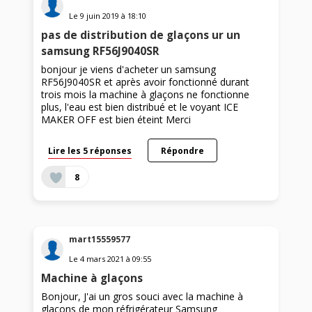
Le
9 juin 2019
à
18:10
pas de distribution de glaçons ur un
samsung RF56J9040SR
bonjour je viens d'acheter un samsung
RF56J9040SR et après avoir fonctionné durant
trois mois la machine à glaçons ne fonctionne
plus, l'eau est bien distribué et le voyant ICE
MAKER OFF est bien éteint Merci
Lire les 5 réponses
Répondre
8
mart15559577
Le
4 mars 2021
à
09:55
Machine à glaçons
Bonjour, J'ai un gros souci avec la machine à
glaçons de mon réfrigérateur Samsung