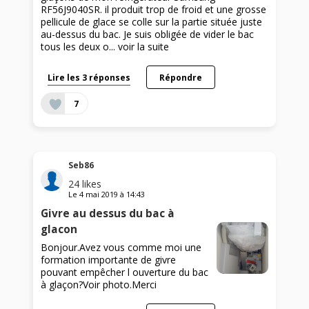
RF56J9040SR. il produit trop de froid et une grosse
pellicule de glace se colle sur la partie située juste
au-dessus du bac. Je suis obligée de vider le bac
tous les deux o...
voir la suite
Lire les 3 réponses
Répondre
7
Seb86
24
likes
Le
4 mai 2019
à
14:43
Givre au dessus du bac à
glacon
Bonjour.Avez vous comme moi une
formation importante de givre
pouvant empêcher l ouverture du bac
à glaçon?Voir photo.Merci