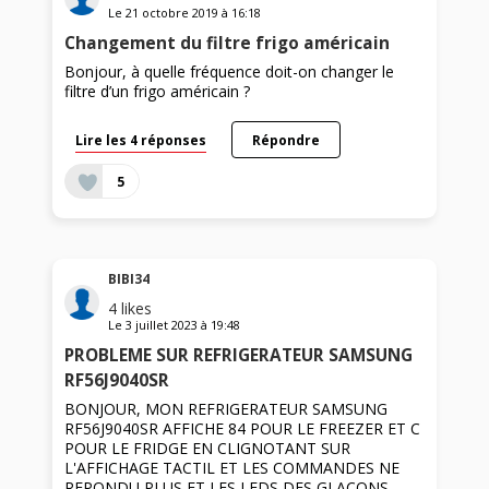
Le
21 octobre 2019
à
16:18
Changement du filtre frigo américain
Bonjour, à quelle fréquence doit-on changer le
filtre d’un frigo américain ?
Lire les 4 réponses
Répondre
5
BIBI34
4
likes
Le
3 juillet 2023
à
19:48
PROBLEME SUR REFRIGERATEUR SAMSUNG
RF56J9040SR
BONJOUR, MON REFRIGERATEUR SAMSUNG
RF56J9040SR AFFICHE 84 POUR LE FREEZER ET C
POUR LE FRIDGE EN CLIGNOTANT SUR
L'AFFICHAGE TACTIL ET LES COMMANDES NE
REPONDU PLUS ET LES LEDS DES GLACONS