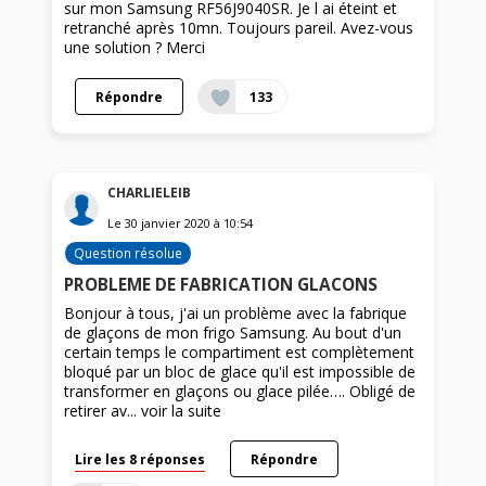
sur mon Samsung RF56J9040SR. Je l ai éteint et
retranché après 10mn. Toujours pareil. Avez-vous
une solution ? Merci
Répondre
133
CHARLIELEIB
Le
30 janvier 2020
à
10:54
Question résolue
PROBLEME DE FABRICATION GLACONS
Bonjour à tous, j'ai un problème avec la fabrique
de glaçons de mon frigo Samsung. Au bout d'un
certain temps le compartiment est complètement
bloqué par un bloc de glace qu'il est impossible de
transformer en glaçons ou glace pilée…. Obligé de
retirer av...
voir la suite
Lire les 8 réponses
Répondre