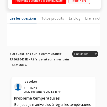
Rejoindre
Poser une question à la communauté
ventilé 254L Poignées intégrées - Ecran LCD
Lire les questions
Tutos produits
Le blog
Lire la notice
100 questions sur la communauté
RF56J9040SR - Réfrigerateur americain
- SAMSUNG
joecoker
133
likes
Le
27 septembre 2024
à
18:44
Problème températures
Bonjoue Je n arrive plus à régler les températures