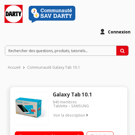
Connexion
Accueil
Communauté Galaxy Tab 10.1
Galaxy Tab 10.1
840
membres
Tablette
SAMSUNG
Voir la description
Ecran capacitif 10.1" WUXGA, 1920 x 1200 pixels Processeur
Samsung Octo Core 1,6 GHz RAM 2 Go - Capacité 16 Go