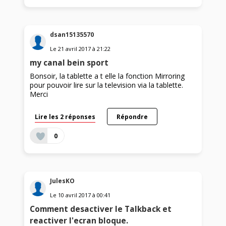
dsan15135570
Le
21 avril 2017
à
21:22
my canal bein sport
Bonsoir, la tablette a t elle la fonction Mirroring
pour pouvoir lire sur la television via la tablette.
Merci
Lire les 2 réponses
Répondre
0
JulesKO
Le
10 avril 2017
à
00:41
Comment desactiver le Talkback et
reactiver l'ecran bloque.