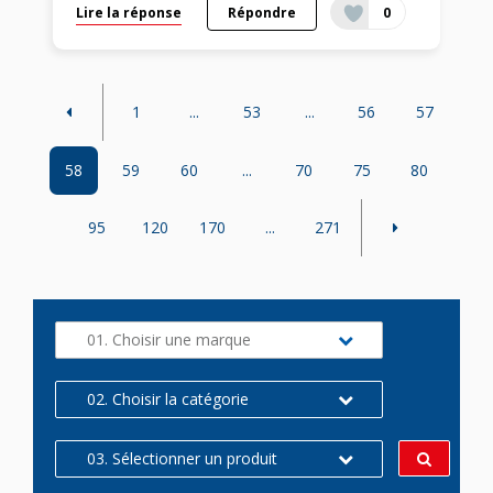
Lire la réponse
Répondre
0
1
...
53
...
56
57
58
59
60
...
70
75
80
95
120
170
...
271
01. Choisir une marque
02. Choisir la catégorie
03. Sélectionner un produit