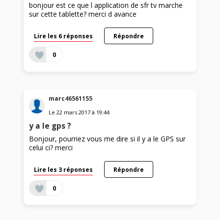
bonjour est ce que l application de sfr tv marche
sur cette tablette? merci d avance
Lire les 6 réponses
Répondre
0
marc46561155
Le
22 mars 2017
à
19:44
y a le gps ?
Bonjour, pourriez vous me dire si il y a le GPS sur
celui ci? merci
Lire les 3 réponses
Répondre
0