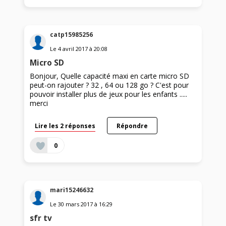
catp15985256
Le
4 avril 2017
à
20:08
Micro SD
Bonjour, Quelle capacité maxi en carte micro SD
peut-on rajouter ? 32 , 64 ou 128 go ? C'est pour
pouvoir installer plus de jeux pour les enfants .....
merci
Lire les 2 réponses
Répondre
0
mari15246632
Le
30 mars 2017
à
16:29
sfr tv