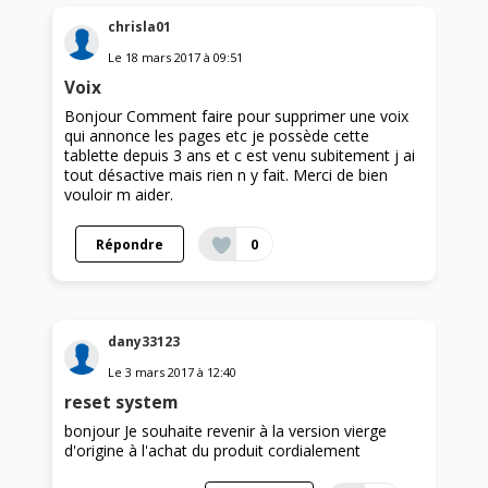
chrisla01
Le
18 mars 2017
à
09:51
Voix
Bonjour Comment faire pour supprimer une voix
qui annonce les pages etc je possède cette
tablette depuis 3 ans et c est venu subitement j ai
tout désactive mais rien n y fait. Merci de bien
vouloir m aider.
Répondre
0
dany33123
Le
3 mars 2017
à
12:40
reset system
bonjour Je souhaite revenir à la version vierge
d'origine à l'achat du produit cordialement