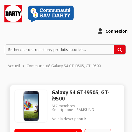
Connexion
Accueil
Communauté Galaxy S4 GT-i9505, GT-i9500
Galaxy S4 GT-i9505, GT-
i9500
817
membres
Smartphone
SAMSUNG
Voir la description
Mobile sous Android 4.3 Jelly Bean - Compatible 4G Ecran
tactile Super AMOLED Full HD de 5" (12,7 cm) Processeur