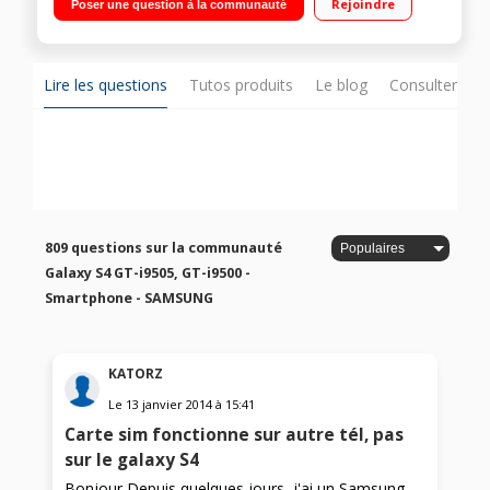
Rejoindre
Poser une question à la communauté
Quad-Core 1,89 GHz - Mémoire 16Go - RAM 2Go Appareil
photo 13 Mpixels - Vidéo Full HD 1080p
Lire les questions
Tutos produits
Le blog
Consulter sur
809 questions sur la communauté
Galaxy S4 GT-i9505, GT-i9500 -
Smartphone - SAMSUNG
KATORZ
Le
13 janvier 2014
à
15:41
Carte sim fonctionne sur autre tél, pas
sur le galaxy S4
Bonjour Depuis quelques jours, j'ai un Samsung