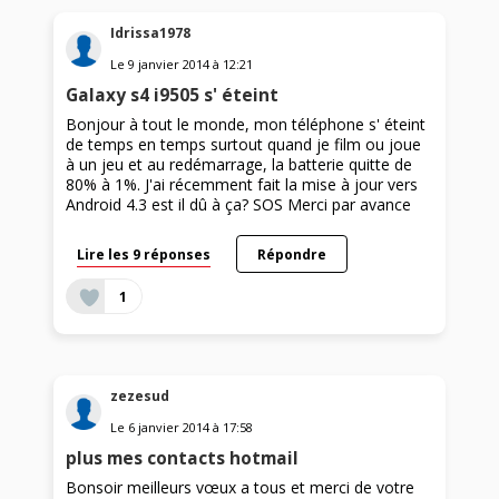
Idrissa1978
Le
9 janvier 2014
à
12:21
Galaxy s4 i9505 s' éteint
Bonjour à tout le monde, mon téléphone s' éteint
de temps en temps surtout quand je film ou joue
à un jeu et au redémarrage, la batterie quitte de
80% à 1%. J'ai récemment fait la mise à jour vers
Android 4.3 est il dû à ça? SOS Merci par avance
Lire les 9 réponses
Répondre
1
zezesud
Le
6 janvier 2014
à
17:58
plus mes contacts hotmail
Bonsoir meilleurs vœux a tous et merci de votre