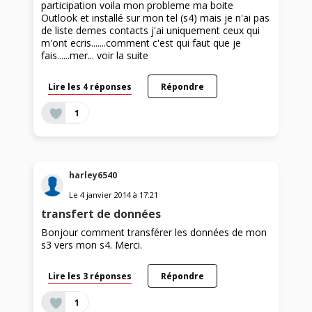
participation voila mon probleme ma boite
Outlook et installé sur mon tel (s4) mais je n'ai pas
de liste demes contacts j'ai uniquement ceux qui
m'ont ecris.......comment c'est qui faut que je
fais......mer...
voir la suite
Lire les 4 réponses
Répondre
1
harley6540
Le
4 janvier 2014
à
17:21
transfert de données
Bonjour comment transférer les données de mon
s3 vers mon s4. Merci.
Lire les 3 réponses
Répondre
1