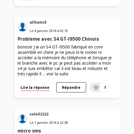
alihamid
Le
4 janvier 2014
à
02:10
Probleme avec S4 GT-I9500 Chinois
bonsoir j'ai un S4 GT-I9500 fabriqué en core
assemblé en chine je ne peux ni le rooter ni
accéder a la mémoire du téléphone et lorsque je
le branche avec le pc je peut pas accéder a mon
s4 je suis embêter car il est beau et robuste et
très rapide il ...
voir la suite
Lire la réponse
Répondre
1
soleil2222
Le
1 janvier 2014
à
22:38
micro sms