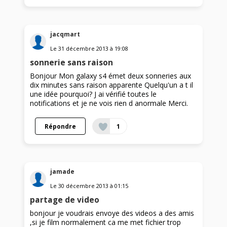
jacqmart
Le
31 décembre 2013
à
19:08
sonnerie sans raison
Bonjour Mon galaxy s4 émet deux sonneries aux
dix minutes sans raison apparente Quelqu'un a t il
une idée pourquoi? J ai vérifié toutes le
notifications et je ne vois rien d anormale Merci.
Répondre
1
jamade
Le
30 décembre 2013
à
01:15
partage de video
bonjour je voudrais envoye des videos a des amis
,si je film normalement ca me met fichier trop