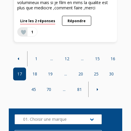
volumineux mais si je film en mms la qualite est
plus que mediocre ,comment faire ,merci
Lire les 2 réponses
Répondre
1
1
...
12
...
15
16
17
18
19
...
20
25
30
45
70
...
81
01. Choisir une marque