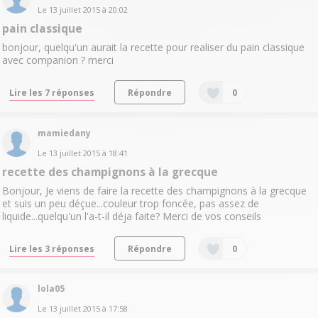
Le
13 juillet 2015
à
20:02
pain classique
bonjour, quelqu'un aurait la recette pour realiser du pain classique
avec companion ? merci
Lire les 7 réponses
Répondre
0
mamiedany
Le
13 juillet 2015
à
18:41
recette des champignons à la grecque
Bonjour, Je viens de faire la recette des champignons à la grecque
et suis un peu déçue...couleur trop foncée, pas assez de
liquide...quelqu'un l'a-t-il déja faite? Merci de vos conseils
Lire les 3 réponses
Répondre
0
lola05
Le
13 juillet 2015
à
17:58