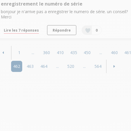
enregistrement le numéro de série
bonjour je n'arrive pas a enregistrer le numero de série. un conseil?
Merci
Lire les 7 réponses
Répondre
0
1
...
360
410
435
450
...
460
46
462
463
464
...
520
...
564