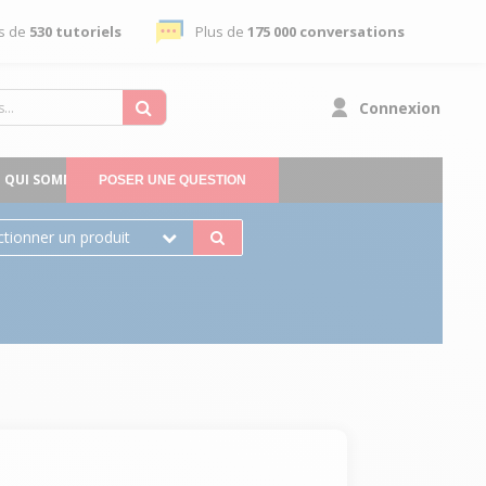
s de
530 tutoriels
Plus de
175 000 conversations
Connexion
QUI SOMMES-NOUS
POSER UNE QUESTION
ctionner un produit