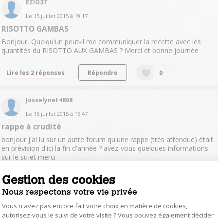
EZIO37
Le
15 juillet 2015
à
19:17
RISOTTO GAMBAS
Bonjour, Quelqu'un peut-il me communiquer la recette avec les
quantités du RISOTTO AUX GAMBAS ? Merci et bonne journée
Lire les 2 réponses
Répondre
0
JosselyneF4868
Le
15 juillet 2015
à
16:47
rappe à crudité
bonjour j'ai lu sur un autre forum qu'une rappe (très attendue) était
en prévision d'ici la fin d'année ? avez-vous quelques informations
sur le sujet merci
Gestion des cookies
Lire les 2 réponses
Répondre
0
Nous respectons votre vie privée
Vous n'avez pas encore fait votre choix en matière de cookies,
labene
autorisez-vous le suivi de votre visite ? Vous pouvez également décider