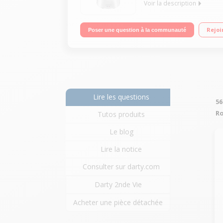
Voir la description
Robot cuiseur multifonction - Bol inox 4.5 litres 
Rejoi
Poser une question à la communauté
batteur, mélangeur, couteau hachoir, couteau pétri
Lire les questions
56
Ro
Tutos produits
Le blog
Lire la notice
Consulter sur darty.com
Darty 2nde Vie
Acheter une pièce détachée