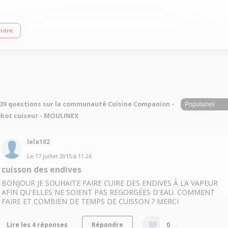
(3 litres utiles) 12 vitesses + Pulse + Turbo - 12 programmes automatiques Tem
ndre
r/concasser, accessoire fond plat pour saisir, livre 300 recettes
39 questions sur la communauté Cuisine Companion -
bot cuiseur - MOULINEX
lela102
Le
17 juillet 2015
à
11:26
cuisson des endives
BONJOUR JE SOUHAITE FAIRE CUIRE DES ENDIVES À LA VAPEUR
AFIN QU'ELLES NE SOIENT PAS REGORGÉES D'EAU. COMMENT
FAIRE ET COMBIEN DE TEMPS DE CUISSON ? MERCI
Lire les 4 réponses
Répondre
0