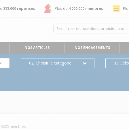
de
872 000 réponses
Plus de
4 000 000 membres
Plu
NOS ARTICLES
NOS ENGAGEMENTS
02. Choisir la catégorie
03. Séle
n
-
3005
membres