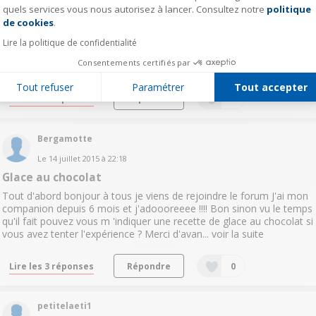
Le
15 juillet 2015
à
16:01
quels services vous nous autorisez à lancer. Consultez notre
politique
Axeptio consent
brioche avec programme P1 ou P2
de cookies
.
bonjour en utilisant le programme P1 ou P2 pour la brioche, est-ce
Lire la politique de confidentialité
que le pétrissage se lance tout seul à la suite ou si il faut le
Consentements certifiés par
démarrer manuellement ? Merci
Tout refuser
Paramétrer
Tout accepter
Lire les 2 réponses
Répondre
0
Bergamotte
Le
14 juillet 2015
à
22:18
Glace au chocolat
Tout d'abord bonjour à tous je viens de rejoindre le forum J'ai mon
companion depuis 6 mois et j'adoooreeee !!!! Bon sinon vu le temps
qu'il fait pouvez vous m 'indiquer une recette de glace au chocolat si
vous avez tenter l'expérience ? Merci d'avan...
voir la suite
Lire les 3 réponses
Répondre
0
petitelaeti1