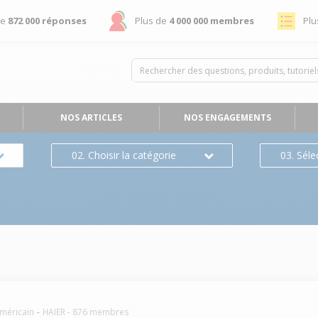
de
872 000 réponses
Plus de
4 000 000 membres
Plu
NOS ARTICLES
NOS ENGAGEMENTS
02. Choisir la catégorie
03. Séle
américain
HAIER
-
876
membres