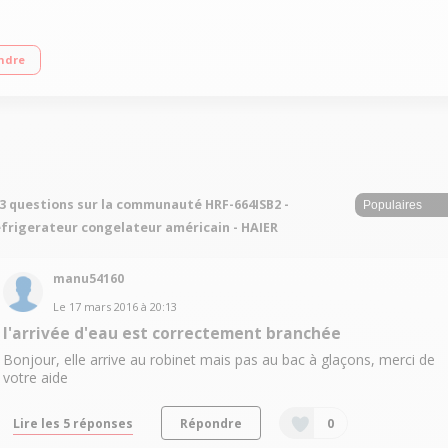
- A+ Réfrigérateur à froid ventilé 341 L Congélateur à froid ventilé 159 L Distr
ndre
3 questions sur la communauté HRF-664ISB2 -
frigerateur congelateur américain - HAIER
manu54160
Le
17 mars 2016
à
20:13
l'arrivée d'eau est correctement branchée
Bonjour, elle arrive au robinet mais pas au bac à glaçons, merci de
votre aide
Lire les 5 réponses
Répondre
0