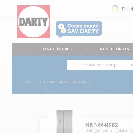
Plus 
LES CATÉGORIES
NOS TUTORIELS
01. Choisir une marque
Accueil
Communauté HRF-664ISB2
HRF-664ISB2
Réfrigerateur congelateur 