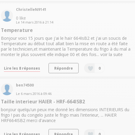
ChristelleN9141
0
like
Le
14 mars 2016
à
21:14
Temperature
Bonjour voici 15 jours que j'ai le haïr 664IsB2 et j'ai un soucis de
Temperature au début tout allait bien la mise en route a été faite
par le technicien,et maintenant la Temperature du frigo à du mal a
monter le plus souvent elle indique 00 et des fois...
voir la suite
Lire les 8 réponses
Répondre
0
ben74500
Le
6 mars 2016
à
09:46
Taille interieur HAIER - HRF-664ISB2
bonjour quelqu'un peux me donné les dimensions INTERIEURS du
frigo ! pas du congelo juste le frigo mais l'interieur, ... HAIER
HRF664ISB2 merci d'avance
Lire les 8 réponses
Répondre
0