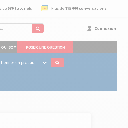
s de
530 tutoriels
Plus de
175 000 conversations
Connexion
QUI SOMMES-NOUS
POSER UNE QUESTION
ctionner un produit