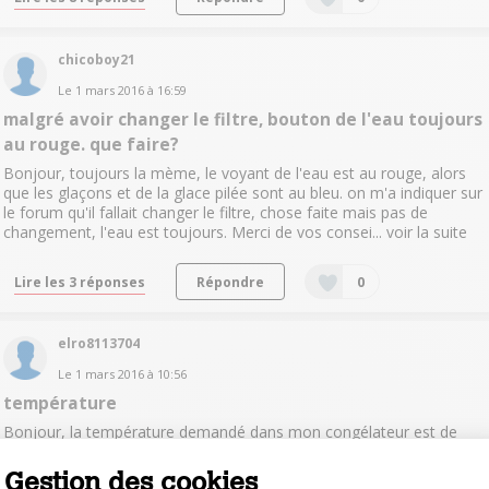
chicoboy21
Le
1 mars 2016
à
16:59
malgré avoir changer le filtre, bouton de l'eau toujours
au rouge. que faire?
Bonjour, toujours la mème, le voyant de l'eau est au rouge, alors
que les glaçons et de la glace pilée sont au bleu. on m'a indiquer sur
le forum qu'il fallait changer le filtre, chose faite mais pas de
changement, l'eau est toujours. Merci de vos consei...
voir la suite
Lire les 3 réponses
Répondre
0
elro8113704
Le
1 mars 2016
à
10:56
température
Bonjour, la température demandé dans mon congélateur est de
-18°c et l'écran LCD affiche -18°c. la température demandé dans
mon frigo est de 5°c et l'écran affiche LCD affiche toujours 0°c. A
Gestion des cookies