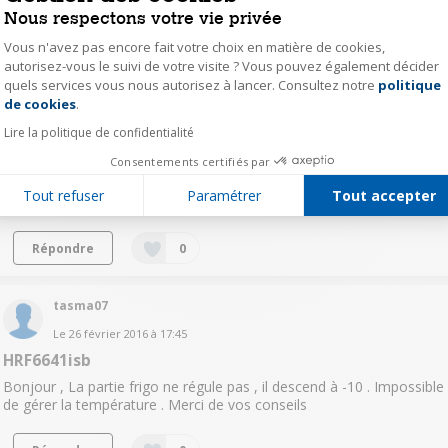
savoir que je dispose d'un chauffage au sol, est ce que cela...
voir la
Nous respectons votre vie privée
suite
Vous n'avez pas encore fait votre choix en matière de cookies,
autorisez-vous le suivi de votre visite ? Vous pouvez également décider
Lire les 2 réponses
Répondre
0
quels services vous nous autorisez à lancer. Consultez notre
politique
Axeptio consent
de cookies
.
tasma07
Lire la politique de confidentialité
Le
26 février 2016
à
17:59
Consentements certifiés par
cherche sonde
Tout refuser
Paramétrer
Tout accepter
Bonjour ou est la sonde frigo ? merci
Répondre
0
tasma07
Le
26 février 2016
à
17:45
HRF6641isb
Bonjour , La partie frigo ne régule pas , il descend à -10 . Impossible
de gérer la température . Merci de vos conseils