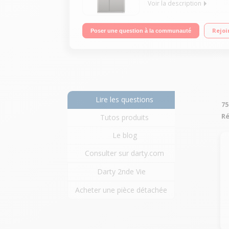
Voir la description
Volume 500 L - Dimensions HxLxP : 176,8x89x72,6 cm 
Rejoi
Poser une question à la communauté
Lire les questions
75
Ré
Tutos produits
Le blog
Consulter sur darty.com
Darty 2nde Vie
Acheter une pièce détachée