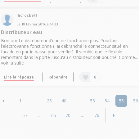
lhcrockett
Le
18 février 2016
à
14:33
Distributeur eau
Bonjour Le distributeur d'eau ne fonctionne plus. Pourtant
l'electrovanne fonctionne (j'ai débranché le connecteur situé en
facade en partie basse pour verifier). Il semble que le flexible
remontant dans la porte jusqu'au distributeur soit bouché. Comme...
voir la suite
Lire la réponse
Répondre
0
1
...
25
40
...
53
54
55
56
57
...
65
70
...
76