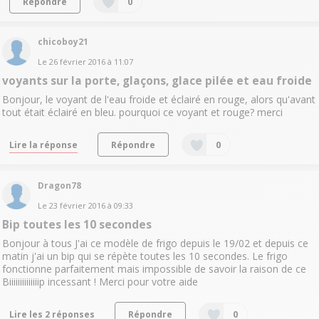
Répondre
0
chicoboy21
Le
26 février 2016
à
11:07
voyants sur la porte, glaçons, glace pilée et eau froide
Bonjour, le voyant de l'eau froide et éclairé en rouge, alors qu'avant
tout était éclairé en bleu. pourquoi ce voyant et rouge? merci
Lire la réponse
Répondre
0
Dragon78
Le
23 février 2016
à
09:33
Bip toutes les 10 secondes
Bonjour à tous J'ai ce modèle de frigo depuis le 19/02 et depuis ce
matin j'ai un bip qui se répète toutes les 10 secondes. Le frigo
fonctionne parfaitement mais impossible de savoir la raison de ce
Biiiiiiiiiiiiiip incessant ! Merci pour votre aide
Lire les 2 réponses
Répondre
0