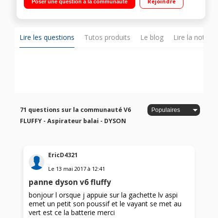
Rejoindre
Poser une question à la communauté
puissante et constante Brosse rouleau Fluffy et filtre après-
moteur
Lire les questions
Tutos produits
Le blog
Lire la notice
71 questions sur la communauté V6
FLUFFY - Aspirateur balai - DYSON
EricD4321
Le
13 mai 2017
à
12:41
panne dyson v6 fluffy
bonjour l orsque j appuie sur la gachette lv aspi
emet un petit son poussif et le vayant se met au
vert est ce la batterie merci