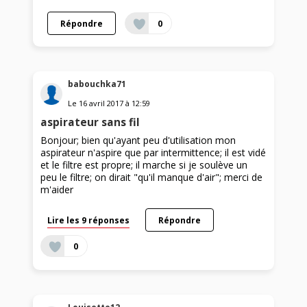
Répondre
0
babouchka71
Le
16 avril 2017
à
12:59
aspirateur sans fil
Bonjour; bien qu'ayant peu d'utilisation mon
aspirateur n'aspire que par intermittence; il est vidé
et le filtre est propre; il marche si je soulève un
peu le filtre; on dirait "qu'il manque d'air"; merci de
m'aider
Lire les 9 réponses
Répondre
0