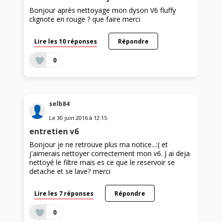
Bonjour après nettoyage mon dyson V6 fluffy
clignote en rouge ? que faire merci
Lire les 10 réponses
Répondre
0
selb84
Le
30 juin 2016
à
12:15
entretien v6
Bonjour je ne retrouve plus ma notice...:( et
j'aimerais nettoyer correctement mon v6. J ai deja
nettoyé le filtre mais es ce que le reservoir se
detache et se lave? merci
Lire les 7 réponses
Répondre
0