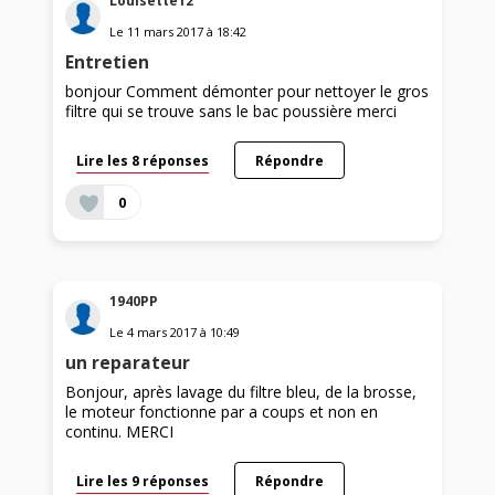
Louisette12
Le
11 mars 2017
à
18:42
Entretien
bonjour Comment démonter pour nettoyer le gros
filtre qui se trouve sans le bac poussière merci
Lire les 8 réponses
Répondre
0
1940PP
Le
4 mars 2017
à
10:49
un reparateur
Bonjour, après lavage du filtre bleu, de la brosse,
le moteur fonctionne par a coups et non en
continu. MERCI
Lire les 9 réponses
Répondre