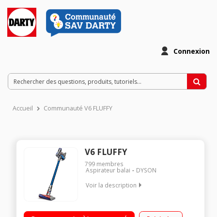
Connexion
Accueil
Communauté V6 FLUFFY
V6 FLUFFY
799
membres
Aspirateur balai
DYSON
Voir la description
Fonction : sol, surfaces et plafond Puissance 21,6 Volts -
Autonomie 20 minutes Moteur numérique V6 : aspiration