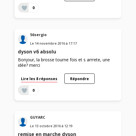
0
56sergio
Le
14 novembre 2016
à
17:17
dyson v6 absolu
Bonjour, la brosse tourne fois et s arrrete, une
idée? merci
Lire les 8 réponses
Répondre
0
GUYARC
Le
13 octobre 2016
à
12:19
remise en marche dyson