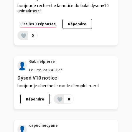
bonjourje recherche la notice du balai dysonv10
animalmerci
Lire les 2 réponses
Répondre
0
Gabrielpierre
Le
1 mai 2019
à
11:27
Dyson V10 notice
bonjour je cherche le mode d'emploi merci
Répondre
0
capucinedyane