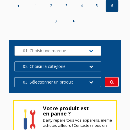
1
2
3
4
5
6
7
01. Choisir une marque
02. Choisir la catégorie
03. Sélectionner un produit
Votre produit est
en panne ?
Darty répare tous vos appareils, même
achetés ailleurs ! Contactez nous en