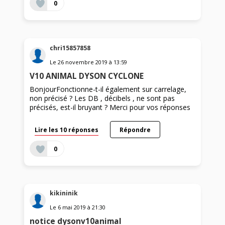
0
chri15857858
Le
26 novembre 2019
à
13:59
V10 ANIMAL DYSON CYCLONE
BonjourFonctionne-t-il également sur carrelage,
non précisé ? Les DB , décibels , ne sont pas
précisés, est-il bruyant ? Merci pour vos réponses
Lire les 10 réponses
Répondre
0
kikininik
Le
6 mai 2019
à
21:30
notice dysonv10animal