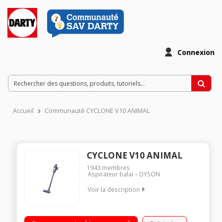
Connexion
Accueil
Communauté CYCLONE V10 ANIMAL
CYCLONE V10 ANIMAL
1943
membres
Aspirateur balai
DYSON
Voir la description
Station d'accueil + 5 accessoires complémentaires offerts
Puissance : jusqu'à 150 Airwatts - Autonomie : jusqu’à 60