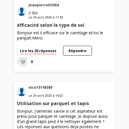
JeanpierreH3364
0
like
Le
29 avril 2020
à
17:43
éfficacité selon le type de sol
Bonjour est il efficace sur le carrelage et/ou le
parquet.Merci
Lire les 20 réponses
Répondre
0
nico15145585
Le
29 avril 2020
à
14:02
Utilisation sur parquet et tapis
Bonjour, j'aimerais savoir si cet aspirateur est
prévu pour parquet et carrelage. Je dispose aussi
d'un grand tapis peut il le nettoyer également ?
Les reponses aux questions deja posées ne