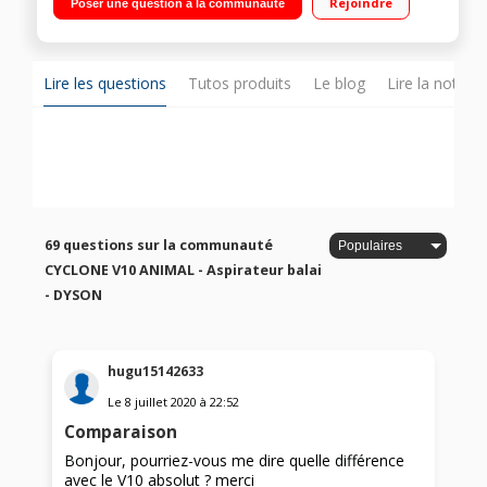
Rejoindre
Poser une question à la communauté
minutes Spécial animaux - Capacité : 0.76L 3 puissances
d'aspiration - Brosse motorisée à entrainement direct
Lire les questions
Tutos produits
Le blog
Lire la notice
69 questions sur la communauté
CYCLONE V10 ANIMAL - Aspirateur balai
- DYSON
hugu15142633
Le
8 juillet 2020
à
22:52
Comparaison
Bonjour, pourriez-vous me dire quelle différence
avec le V10 absolut ? merci