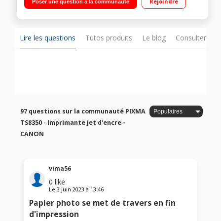
Rejoindre
Poser une question à la communauté
papier ordinaire) Contrôle clair : Profitez d'une grande facilité
d'utilisation grâce à un écran tactile couleur inclinable de
10,8 cm Exploitez les liaisons Wi-Fi et prenez le contrôle d'un
smartphone ou d'une tablette. Imprimez, copiez, numérisez et
connectez-vous au Cloud grâce à l'application Canon PRINT ou
Lire les questions
Tutos produits
Le blog
Consulter sur
imprimez à l'aide d'AirPrint (iOS) et Mopria (Android)
97 questions sur la communauté PIXMA
TS8350 - Imprimante jet d'encre -
CANON
vima56
0
like
Le
3 juin 2023
à
13:46
Papier photo se met de travers en fin
d'impression