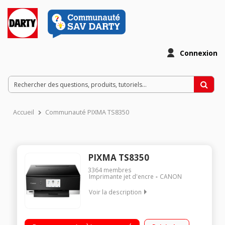
Connexion
Accueil
Communauté PIXMA TS8350
PIXMA TS8350
3364
membres
Imprimante jet d'encre
CANON
Voir la description
Élégante et originale : Sans fil, impression, copie, scan, Cloud
Link Impression recto verso automatique (A4, A5, B5, lettre -