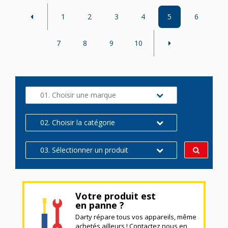
1
2
3
4
5
6
7
8
9
10
01. Choisir une marque
02. Choisir la catégorie
03. Sélectionner un produit
Votre produit est
en panne ?
Darty répare tous vos appareils, même
achetés ailleurs ! Contactez nous en