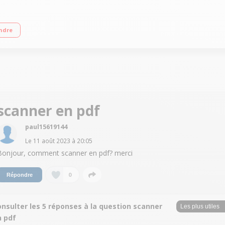
, scan, Cloud Link Impression recto verso automatique (A4, A5, B5, lettre - papier
ndre
eur inclinable de 10,8 cm Exploitez les liaisons Wi-Fi et prenez le contrôle d'un 
plication Canon PRINT ou imprimez à l'aide d'AirPrint (iOS) et Mopria (Android
scanner en pdf
paul15619144
Le
11 août 2023
à
20:05
Bonjour, comment scanner en pdf? merci
0
Répondre
nsulter les 5 réponses à la question scanner
n pdf