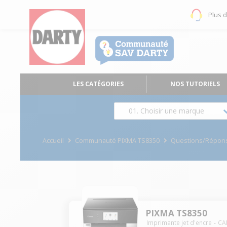
Plus 
LES CATÉGORIES
NOS TUTORIELS
01. Choisir une marque
Accueil
Communauté PIXMA TS8350
Questions/Répon
PIXMA TS8350
Imprimante jet d'encre
CA