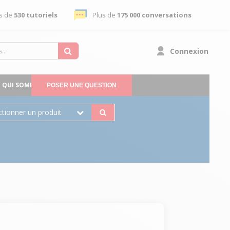
s de
530 tutoriels
Plus de
175 000 conversations
Connexion
QUI SOMMES-NOUS
POSER UNE QUESTION
ctionner un produit