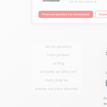
Voir la description
Élégante et originale : Sans fil, impression, copie
Rejoi
Poser une question à la communauté
facilité d'utilisation grâce à un écran tactile coul
numérisez et connectez-vous au Cloud grâce à l'ap
Lire les questions
Tutos produits
Le blog
Consulter sur darty.com
Darty 2nde Vie
Acheter une pièce détachée
Co
e