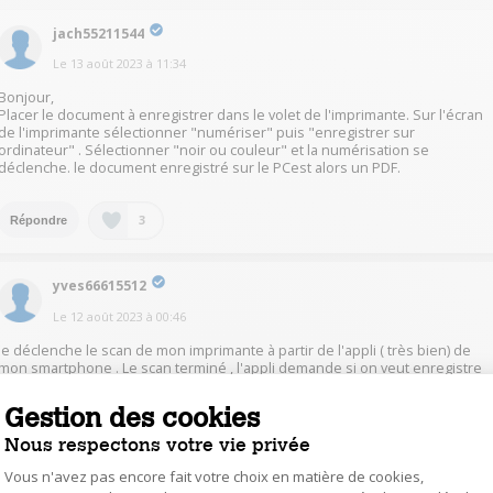
jach55211544
Le
13 août 2023
à
11:34
Bonjour,
Placer le document à enregistrer dans le volet de l'imprimante. Sur l'écran
de l'imprimante sélectionner "numériser" puis "enregistrer sur
ordinateur" . Sélectionner "noir ou couleur" et la numérisation se
déclenche. le document enregistré sur le PCest alors un PDF.
3
Répondre
yves66615512
Le
12 août 2023
à
00:46
Je déclenche le scan de mon imprimante à partir de l'appli ( très bien) de
mon smartphone . Le scan terminé , l'appli demande si on veut enregistre
en PDF ou JPG . archi simple ......
Gestion des cookies
0
Répondre
Nous respectons votre vie privée
Vous n'avez pas encore fait votre choix en matière de cookies,