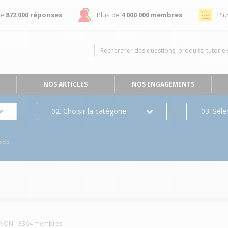
de
872 000 réponses
Plus de
4 000 000 membres
Plu
NOS ARTICLES
NOS ENGAGEMENTS
02. Choisir la catégorie
03. Séle
ses
NON
-
3364
membres