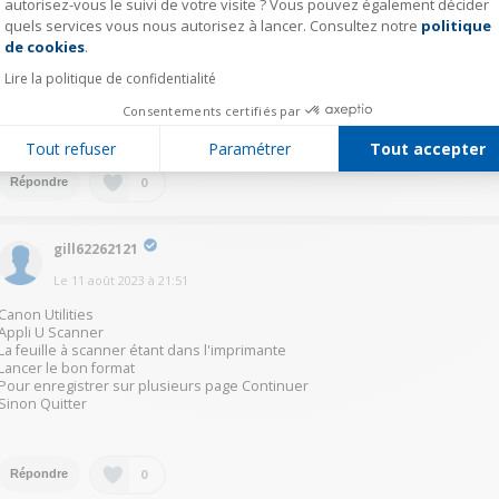
autorisez-vous le suivi de votre visite ? Vous pouvez également décider
vinc12231151
quels services vous nous autorisez à lancer. Consultez notre
politique
Axeptio consent
Le
11 août 2023
à
23:47
de cookies
.
Bonjour, si avec un mac allez dans Menu Pomme / Réglages système /
Lire la politique de confidentialité
imprimantes et scanners / canon TS8350 series et cliquez sur "ouvrir le
Consentements certifiés par
scanner". La fenêtre suivante vous proposera sous quel format et quelle
résolution sauver votre scan et quelle region du document sauver.
Tout refuser
Paramétrer
Tout accepter
0
Répondre
gill62262121
Le
11 août 2023
à
21:51
Canon Utilities
Appli U Scanner
La feuille à scanner étant dans l'imprimante
Lancer le bon format
Pour enregistrer sur plusieurs page Continuer
Sinon Quitter
0
Répondre