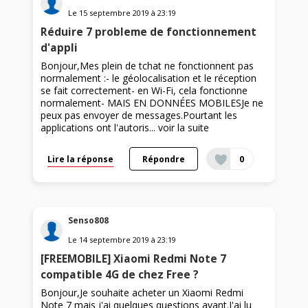
Le
15 septembre 2019
à
23:19
Réduire 7 probleme de fonctionnement
d'appli
Bonjour,Mes plein de tchat ne fonctionnent pas
normalement :- le géolocalisation et le réception
se fait correctement- en Wi-Fi, cela fonctionne
normalement- MAIS EN DONNÉES MOBILESJe ne
peux pas envoyer de messages.Pourtant les
applications ont l'autoris...
voir la suite
Lire la réponse
Répondre
0
Senso808
Le
14 septembre 2019
à
23:19
[FREEMOBILE] Xiaomi Redmi Note 7
compatible 4G de chez Free ?
Bonjour,Je souhaite acheter un Xiaomi Redmi
Note 7 mais j'ai quelques questions avant.J'ai lu