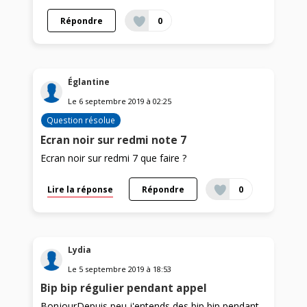
Répondre
0
Églantine
Le
6 septembre 2019
à
02:25
Question résolue
Ecran noir sur redmi note 7
Ecran noir sur redmi 7 que faire ?
Lire la réponse
Répondre
0
Lydia
Le
5 septembre 2019
à
18:53
Bip bip régulier pendant appel
BonjourDepuis peu j'entends des bip bip pendant