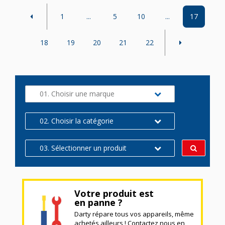
1
...
5
10
...
17
18
19
20
21
22
01. Choisir une marque
02. Choisir la catégorie
03. Sélectionner un produit
Votre produit est
en panne ?
Darty répare tous vos appareils, même
achetés ailleurs ! Contactez nous en