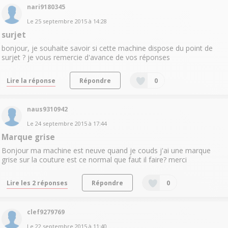
nari9180345
Le
25 septembre 2015
à
14:28
surjet
bonjour, je souhaite savoir si cette machine dispose du point de
surjet ? je vous remercie d'avance de vos réponses
Lire la réponse
Répondre
0
naus9310942
Le
24 septembre 2015
à
17:44
Marque grise
Bonjour ma machine est neuve quand je couds j'ai une marque
grise sur la couture est ce normal que faut il faire? merci
Lire les 2 réponses
Répondre
0
clef9279769
Le
22 septembre 2015
à
11:40