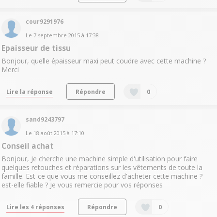
cour9291976
Le
7 septembre 2015
à
17:38
Epaisseur de tissu
Bonjour, quelle épaisseur maxi peut coudre avec cette machine ?
Merci
Lire la réponse
Répondre
0
sand9243797
Le
18 août 2015
à
17:10
Conseil achat
Bonjour, Je cherche une machine simple d'utilisation pour faire
quelques retouches et réparations sur les vêtements de toute la
famille. Est-ce que vous me conseillez d'acheter cette machine ?
est-elle fiable ? Je vous remercie pour vos réponses
Lire les 4 réponses
Répondre
0