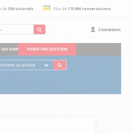
s de
530 tutoriels
Plus de
175 000 conversations
Connexion
QUI SOMMES-NOUS
POSER UNE QUESTION
ctionner un produit