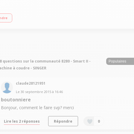
ure MEGABOX fournie Enfilage simplifié - marche arrière Boutonnière automat
ndre
8 questions sur la communauté 8280 - Smart II -
chine à coudre - SINGER
claude28121951
Le
30 septembre 2015
à
16:46
boutonniere
Bonjour, comment le faire svp? merci
Lire les 2 réponses
Répondre
0