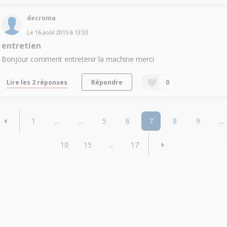
decroma
Le
16 août 2015
à
13:33
entretien
Bonjour comment entretenir la machine merci
Lire les 2 réponses
Répondre
0
1
...
...
5
6
7
8
9
...
10
15
...
17