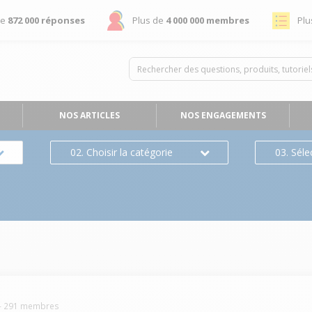
de
872 000 réponses
Plus de
4 000 000 membres
Plu
NOS ARTICLES
NOS ENGAGEMENTS
02. Choisir la catégorie
03. Séle
-
291
membres