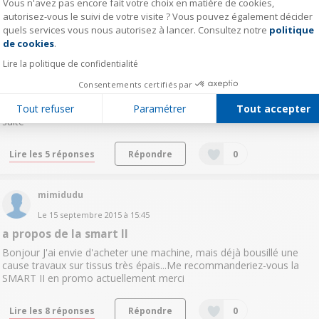
Vous n'avez pas encore fait votre choix en matière de cookies,
clem9309525
autorisez-vous le suivi de votre visite ? Vous pouvez également décider
quels services vous nous autorisez à lancer. Consultez notre
politique
Axeptio consent
Le
17 septembre 2015
à
14:57
de cookies
.
Ourlet de jeans
Lire la politique de confidentialité
Bonjour, Je souhaite acheter une machine à coudre et celle-ci a
retenu mon attention. Par contre je n'arrive pas à savoir s'il est
Consentements certifiés par
possible de faire un ourlet de jeans. Étant petite j'ai a tout prix
Tout refuser
Paramétrer
Tout accepter
besoin d'une machine me permettant de faire ces ourlet...
voir la
suite
Lire les 5 réponses
Répondre
0
mimidudu
Le
15 septembre 2015
à
15:45
a propos de la smart II
Bonjour J'ai envie d'acheter une machine, mais déjà bousillé une
cause travaux sur tissus très épais...Me recommanderiez-vous la
SMART II en promo actuellement merci
Lire les 8 réponses
Répondre
0