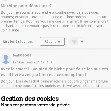
Machine pour débutante?
Bonjour, je souhaite apprendre à coudre (avec déjà quelques
notions) et voudrai investir dans une machine mécanique dans un
premier temps. Pourriez vous me dire si la smart II me conviendrait
sachant que je ne voudrai pas être rapidement limitée et devoir...
voir la suite
Lire les 5 réponses
Répondre
0
legl9320669
Le
21 septembre 2015
à
12:12
avec la smart II ,un pied de biche pour faire les ourlets
est-il livré avec ,ou bien est-ce une option ?
Bonjour, Lors de l'achat d'une machine à coudre Singer smart II,un
pied de biche pour faire les ourlets est-il livré avec,ou bien est-ce
une option? merci pour vos réponses.
Gestion des cookies
Lire la réponse
Répondre
0
Nous respectons votre vie privée