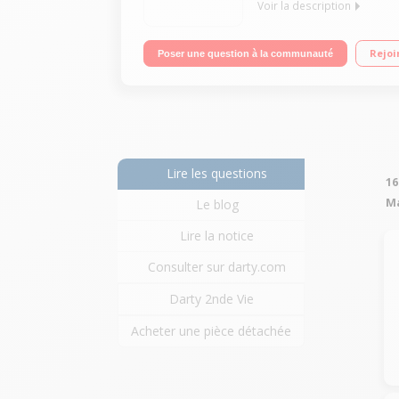
Voir la description
9 programmes - 16 points ajustables Boite à cout
Rejoi
Poser une question à la communauté
Lire les questions
16
Ma
Le blog
Lire la notice
Consulter sur darty.com
Darty 2nde Vie
Acheter une pièce détachée