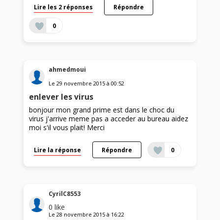
Lire les 2 réponses
Répondre
0
ahmedmoui
Le
29 novembre 2015
à
00:52
enlever les virus
bonjour mon grand prime est dans le choc du
virus j'arrive meme pas a acceder au bureau aidez
moi s'il vous plait! Merci
Lire la réponse
Répondre
0
CyrilC8553
0
like
Le
28 novembre 2015
à
16:22