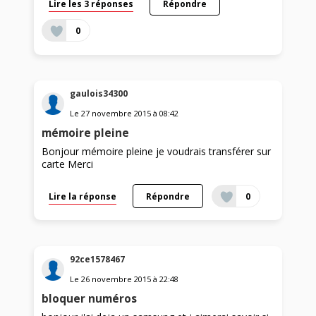
Lire les 3 réponses
Répondre
0
gaulois34300
Le
27 novembre 2015
à
08:42
mémoire pleine
Bonjour mémoire pleine je voudrais transférer sur
carte Merci
Lire la réponse
Répondre
0
92ce1578467
Le
26 novembre 2015
à
22:48
bloquer numéros