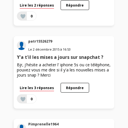
Lire les 2 réponses
Répondre
0
patr15526279
Le
2 décembre 2015
à
16:53
Y'a t'il les mises a jours sur snapchat ?
Bjr, j'hésite a acheter l' iphone 5s ou ce téléphone,
pouvez vous me dire si il y'a les nouvelles mises a
jours snap ? Merci
Lire les 3 réponses
Répondre
0
Pimprenelle1964