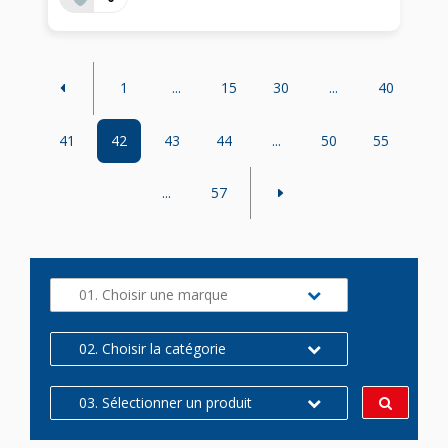
1
...
15
30
...
40
41
42
43
44
...
50
55
...
57
01. Choisir une marque
02. Choisir la catégorie
03. Sélectionner un produit