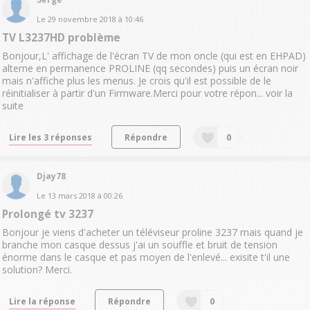
Le
29 novembre 2018
à
10:46
TV L3237HD problème
Bonjour,L' affichage de l'écran TV de mon oncle (qui est en EHPAD)
alterne en permanence PROLINE (qq secondes) puis un écran noir
mais n'affiche plus les menus. Je crois qu'il est possible de le
réinitialiser à partir d'un Firmware.Merci pour votre répon...
voir la
suite
Lire les 3 réponses
Répondre
0
Djay78
Le
13 mars 2018
à
00:26
Prolongé tv 3237
Bonjour je viens d'acheter un téléviseur proline 3237 mais quand je
branche mon casque dessus j'ai un souffle et bruit de tension
énorme dans le casque et pas moyen de l'enlevé... exisite t'il une
solution? Merci.
Lire la réponse
Répondre
0