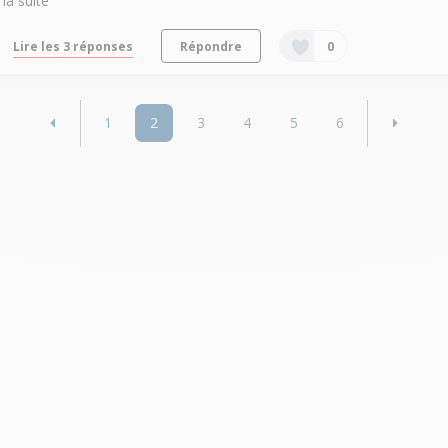
la suite
Lire les 3 réponses
Répondre
0
1
2
3
4
5
6