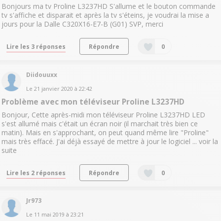
Bonjours ma tv Proline L3237HD S'allume et le bouton commande
tv s'affiche et disparait et après la tv s'éteins, je voudrai la mise a
jours pour la Dalle C320X16-E7-B (G01) SVP, merci
Lire les 3 réponses
Répondre
0
Diidouuxx
Le
21 janvier 2020
à
22:42
Problème avec mon téléviseur Proline L3237HD
Bonjour, Cette après-midi mon téléviseur Proline L3237HD LED
s'est allumé mais c'était un écran noir (il marchait très bien ce
matin). Mais en s'approchant, on peut quand même lire "Proline"
mais très effacé. J'ai déjà essayé de mettre à jour le logiciel ...
voir la
suite
Lire les 2 réponses
Répondre
0
Jr973
Le
11 mai 2019
à
23:21