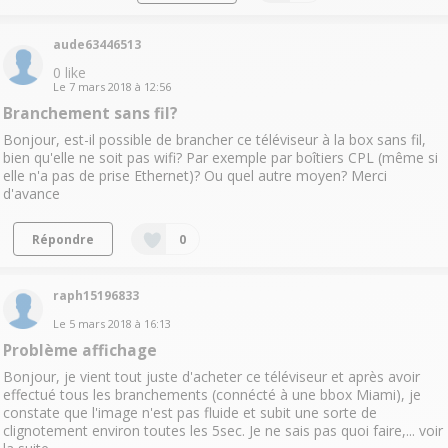
aude63446513
0
like
Le
7 mars 2018
à
12:56
Branchement sans fil?
Bonjour, est-il possible de brancher ce téléviseur à la box sans fil,
bien qu'elle ne soit pas wifi? Par exemple par boîtiers CPL (même si
elle n'a pas de prise Ethernet)? Ou quel autre moyen? Merci
d'avance
Répondre
0
raph15196833
Le
5 mars 2018
à
16:13
Problème affichage
Bonjour, je vient tout juste d'acheter ce téléviseur et après avoir
effectué tous les branchements (connécté à une bbox Miami), je
constate que l'image n'est pas fluide et subit une sorte de
clignotement environ toutes les 5sec. Je ne sais pas quoi faire,...
voir