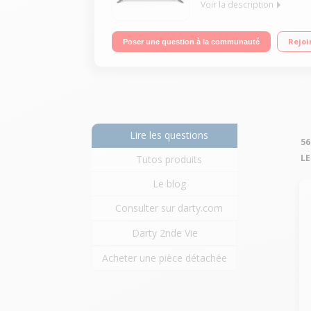
Voir la description
Ecran de 80 cm (31.5") - HDTV Rétro-éclairage LED
Rejoi
Poser une question à la communauté
Lire les questions
56
LE
Tutos produits
Le blog
Consulter sur darty.com
Darty 2nde Vie
Acheter une pièce détachée