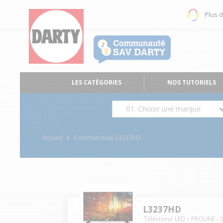
Plus 
LES CATÉGORIES
NOS TUTORIELS
01. Choisir une marque
Accueil
Communauté L3237HD
L3237HD
Téléviseur LED
PROLINE
-