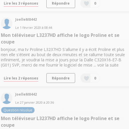
Lire les 3 réponses
Répondre
0
JoelleM8442
Le
1 février 2020
à
08:44
Mon téléviseur L3237HD affiche le logo Proline et se
coupe
bonjour, ma tv Proline L3237HD S'allume il y a écrit Proline et plus
rien elle s'éteint au bout de deux minutes et se rallume toute seule
infiniment, je voudrai la mise a jours pour la Dalle C320X16-E7-B
(G01) SVP, merci de me fournir le logiciel de mise ...
voir la suite
Lire les 2 réponses
Répondre
0
JoelleM8442
Le
27 janvier 2020
à
20:36
Question résolue
Mon téléviseur L3237HD affiche le logo Proline et se
coupe