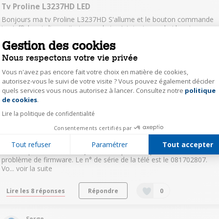
Tv Proline L3237HD LED
Bonjours ma tv Proline L3237HD S'allume et le bouton commande
tv s'affiche et disparait et apres la tv s'etein, je voudrai la mise a
jours pour la Dalle C320X15-E7-H (G01) SVP, merci
Gestion des cookies
Nous respectons votre vie privée
Lire les 2 réponses
Répondre
0
Vous n'avez pas encore fait votre choix en matière de cookies,
autorisez-vous le suivi de votre visite ? Vous pouvez également décider
Mathieuv.C2780
quels services vous nous autorisez à lancer. Consultez notre
politique
Axeptio consent
de cookies
.
0
like
Le
30 janvier 2019
à
18:02
Lire la politique de confidentialité
Proline L3237HD panne écran
Consentements certifiés par
Bonjour, Lorsque j'allume mon téléviseur Proline L3237HD l'écran
reste figé sur Proline avant de se rallumer et recommencer la
Tout refuser
Paramétrer
Tout accepter
même opération sans fin. J'ai cru comprendre que c'était un
problème de firmware. Le n° de série de la télé est le 081702807.
Vo...
voir la suite
Lire les 8 réponses
Répondre
0
Serge