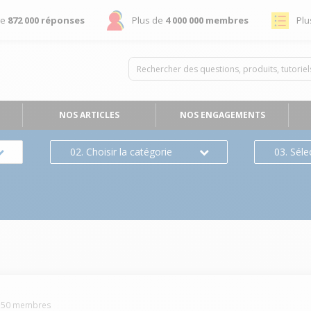
de
872 000 réponses
Plus de
4 000 000 membres
Plu
NOS ARTICLES
NOS ENGAGEMENTS
02. Choisir la catégorie
03. Séle
550
membres