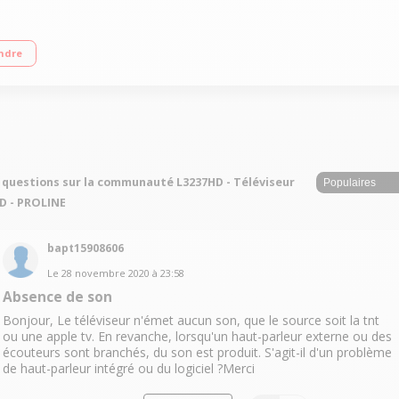
 EDGE Mode Hôtel 2 HDMI, 1 USB avec fonction PVR, Port CI +
ndre
 questions sur la communauté L3237HD - Téléviseur
D - PROLINE
bapt15908606
Le
28 novembre 2020
à
23:58
Absence de son
Bonjour, Le téléviseur n'émet aucun son, que le source soit la tnt
ou une apple tv. En revanche, lorsqu'un haut-parleur externe ou des
écouteurs sont branchés, du son est produit. S'agit-il d'un problème
de haut-parleur intégré ou du logiciel ?Merci