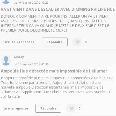
Le
19 février 2020
à
12:29
VA ET VIENT DANS L ESCALIER AVEC DIMMING PHILIPS HUE
BONJOUR COMMENT FAIRE POUR INSTALLER UN VA ET VIENT
AVEC SYSTEME DIMMER PHILIPS HUE QUAND J INSTALLE UN
INTERRUPTEUR CA VA QUAND JE METS LE DEUXIEME C EST LE
PREMIER QUI SE DECONNECTE MERCI
Lire les 2 réponses
Répondre
0
Geoay
Le
31 janvier 2020
à
00:36
Ampoule Hue détectée mais impossible de l'allumer
BonjourJe possède plusieurs lampes Hue connectées à un hub Hue
Tout fonctionne parfaitement. Aujourd'hui installation d'une
nouvelle ampoule Détection instantanée...mais Impossible de
l'allumer via l'application Hue ! Plusieurs tentatives sans succès... U...
voir la suite
Lire la réponse
Répondre
0