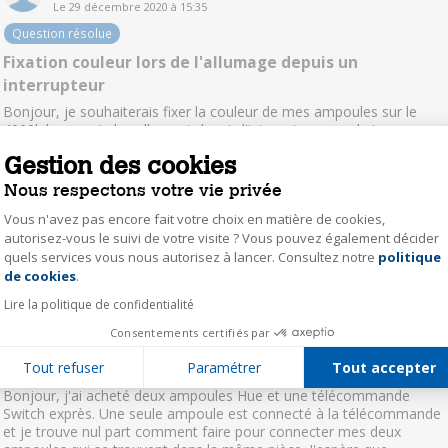
Le
29 décembre 2020
à
15:35
Question résolue
Fixation couleur lors de l'allumage depuis un
interrupteur
Bonjour, je souhaiterais fixer la couleur de mes ampoules sur le
4000k lorsque je les allument depuis l'interupteur mural et non
depuis la telecomande. A chaque fois que j'eteind via l'interupteur,
Gestion des cookies
les ampoules redemarent en couleur trop chaude pour moi. ...
voir la
suite
Nous respectons votre vie privée
Vous n'avez pas encore fait votre choix en matière de cookies,
Lire les 8 réponses
Répondre
0
autorisez-vous le suivi de votre visite ? Vous pouvez également décider
quels services vous nous autorisez à lancer. Consultez notre
politique
Axeptio consent
de cookies
.
Romanee
Lire la politique de confidentialité
Le
19 avril 2020
à
00:39
Consentements certifiés par
Question résolue
Tout refuser
Paramétrer
Tout accepter
Connecter deux ampoules Hue sur la télécommande
Bonjour, j'ai acheté deux ampoules Hue et une télécommande
Switch exprès. Une seule ampoule est connecté à la télécommande
et je trouve nul part comment faire pour connecter mes deux