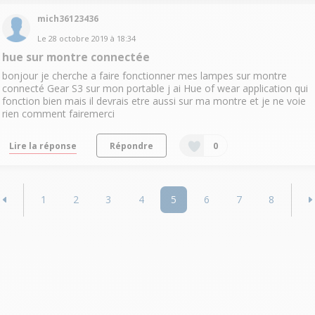
mich36123436
Le
28 octobre 2019
à
18:34
hue sur montre connectée
bonjour je cherche a faire fonctionner mes lampes sur montre
connecté Gear S3 sur mon portable j ai Hue of wear application qui
fonction bien mais il devrais etre aussi sur ma montre et je ne voie
rien comment fairemerci
Lire la réponse
Répondre
0
1
2
3
4
5
6
7
8