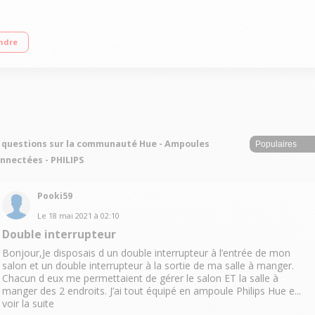
ecté (pont + 1 ampoule HUE White + 1 ampoule HUE White Ambiance + bande de
ndre
ncs - Intensité variable - Ambiance personnalisable Allumage et extinction à di
 questions sur la communauté Hue - Ampoules
nnectées - PHILIPS
Pooki59
Le
18 mai 2021
à
02:10
Double interrupteur
Bonjour,Je disposais d un double interrupteur à l’entrée de mon
salon et un double interrupteur à la sortie de ma salle à manger.
Chacun d eux me permettaient de gérer le salon ET la salle à
manger des 2 endroits. J’ai tout équipé en ampoule Philips Hue e...
voir la suite