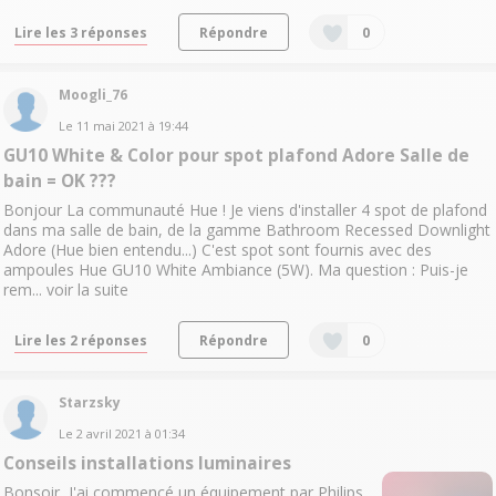
Lire les 3 réponses
Répondre
0
Moogli_76
Le
11 mai 2021
à
19:44
GU10 White & Color pour spot plafond Adore Salle de
bain = OK ???
Bonjour La communauté Hue ! Je viens d'installer 4 spot de plafond
dans ma salle de bain, de la gamme Bathroom Recessed Downlight
Adore (Hue bien entendu...) C'est spot sont fournis avec des
ampoules Hue GU10 White Ambiance (5W). Ma question : Puis-je
rem...
voir la suite
Lire les 2 réponses
Répondre
0
Starzsky
Le
2 avril 2021
à
01:34
Conseils installations luminaires
Bonsoir, J'ai commencé un équipement par Philips