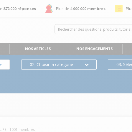
de
872 000 réponses
Plus de
4 000 000 membres
Plu
NOS ARTICLES
NOS ENGAGEMENTS
02. Choisir la catégorie
03. Séle
LIPS
-
1001
membres