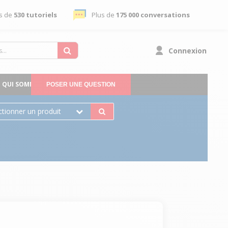
s de
530 tutoriels
Plus de
175 000 conversations
Connexion
QUI SOMMES-NOUS
POSER UNE QUESTION
ctionner un produit