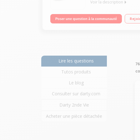
Voir la description
Kit de démarrage pour système d'éclairage conn
Rejoi
Poser une question à la communauté
sans fil Wi-Fi - Pilotable à distance Nuance de bla
Lire les questions
76
co
Tutos produits
Le blog
Consulter sur darty.com
Darty 2nde Vie
Acheter une pièce détachée