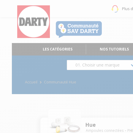
Plus 
LES CATÉGORIES
NOS TUTORIELS
01. Choisir une marque
Accueil
Communauté Hue
Hue
Ampoules connectées
PHI