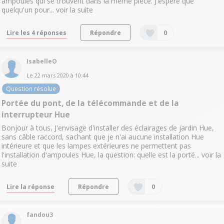
ampoules qui se trouvent dans la même pièce. J'espère que
quelqu'un pour...
voir la suite
Lire les 4 réponses
Répondre
0
IsabelleO
Le
22 mars 2020
à
10:44
Question résolue
Portée du pont, de la télécommande et de la
interrupteur Hue
Bonjour à tous, J'envisage d'installer des éclairages de jardin Hue,
sans câble raccord, sachant que je n'ai aucune installation Hue
intérieure et que les lampes extérieures ne permettent pas
l'installation d'ampoules Hue, la question: quelle est la porté...
voir la
suite
Lire la réponse
Répondre
0
fandou3