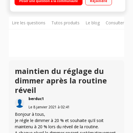
Rejoindre
Poser une question à la communauté
bande de LED Strip + détecteur de mouvement) Connexion
sans fil Wi-Fi - Pilotable à distance Nuance de blancs - Intensité
variable - Ambiance personnalisable Allumage et extinction à
distance via smartphone, tablette
Lire les questions
Tutos produits
Le blog
Consulter sur
maintien du réglage du
dimmer après la routine
réveil
berduc1
Le
8 janvier 2021
à
02:41
Bonjour à tous,
Je régle le dimmer à 20 % et souhaite qu'il soit
maintenu à 20 % lors du réveil de la routine.
A chaque réveil le dimmer revient systématiquement