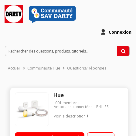
Connexion
Accueil
Communauté Hue
Questions/Réponses
Hue
1001
membres
Ampoules connectées
PHILIPS
Voir la description
Kit de démarrage pour système d'éclairage connecté (pont +
1 ampoule HUE White + 1 ampoule HUE White Ambiance +