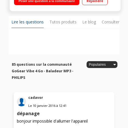
Rejoindre
Poser une question à la communauté
heures en musique ou 4 heures en lecture vidéo
Lire les questions
Tutos produits
Le blog
Consulter sur
85 questions sur la communauté
GoGear Vibe 4 Go - Baladeur MP3 -
PHILIPS
cadavor
Le
10 janvier 2016
à
12:41
dépanage
bonjour impossible d'allumer l'appareil