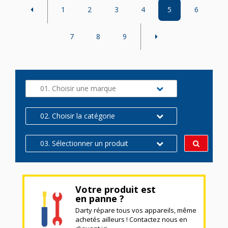
1
2
3
4
5
6
7
8
9
01. Choisir une marque
02. Choisir la catégorie
03. Sélectionner un produit
Votre produit est
en panne ?
Darty répare tous vos appareils, même
achetés ailleurs ! Contactez nous en