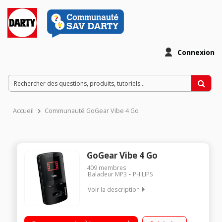
Connexion
Accueil
Communauté GoGear Vibe 4 Go
GoGear Vibe 4 Go
409
membres
Baladeur MP3
PHILIPS
Voir la description
Capacité 4 Go Ecran couleur 4,6 cm / 1,8" Technologie
FullSound (Optimisation du son compressé) Autonomie de 20