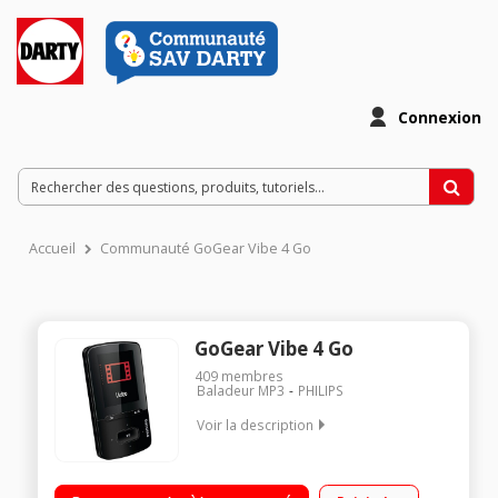
Connexion
Accueil
Communauté GoGear Vibe 4 Go
GoGear Vibe 4 Go
409
membres
Baladeur MP3
PHILIPS
Voir la description
Capacité 4 Go Ecran couleur 4,6 cm / 1,8" Technologie
FullSound (Optimisation du son compressé) Autonomie de 20