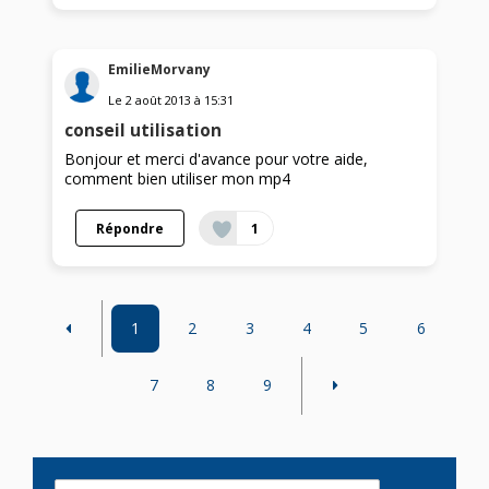
EmilieMorvany
Le
2 août 2013
à
15:31
conseil utilisation
Bonjour et merci d'avance pour votre aide,
comment bien utiliser mon mp4
Répondre
1
1
2
3
4
5
6
7
8
9