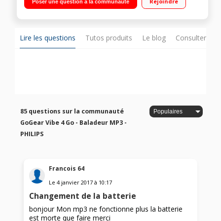
Rejoindre
Poser une question à la communauté
heures en musique ou 4 heures en lecture vidéo
Lire les questions
Tutos produits
Le blog
Consulter sur
85 questions sur la communauté
GoGear Vibe 4 Go - Baladeur MP3 -
PHILIPS
Francois 64
Le
4 janvier 2017
à
10:17
Changement de la batterie
bonjour Mon mp3 ne fonctionne plus la batterie
est morte que faire merci