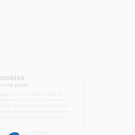
Gestion des cookies
Nous respectons votre vie privée
En poursuivant votre navigation, vous acceptez le dépôt de
cookies, par nous ou nos partenaires, à des fins de mesures
d’audience, d’optimisation de la navigation et connexion. Vous
pouvez accepter ou refuser ces différentes opérations. Pour en
savoir plus sur ces cookies et leur utilisation, consultez notre
politique de cookies
.
Consentements certifiés par