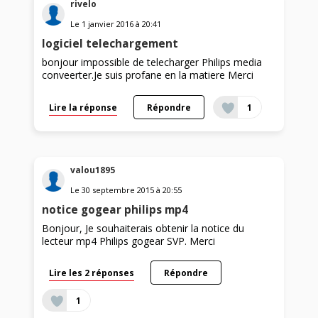
rivelo
Le
1 janvier 2016
à
20:41
logiciel telechargement
bonjour impossible de telecharger Philips media
conveerter.Je suis profane en la matiere Merci
Lire la réponse
Répondre
1
valou1895
Le
30 septembre 2015
à
20:55
notice gogear philips mp4
Bonjour, Je souhaiterais obtenir la notice du
lecteur mp4 Philips gogear SVP. Merci
Lire les 2 réponses
Répondre
1