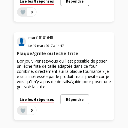
Lire les 8 réponses
Répondre
0
mari15181645
Le
19 mars 2017
à
14:47
Plaque/grille ou lèche frite
Bonjour, Pensez-vous qu'il est possible de poser
un lèche frite de taille adaptée dans ce four
combiné, directement sur la plaque tournante ? Je
e suis intéréssée par le produit mais j'hésite car je
vois qu'il n'y a pas de de rails/guide pour poser une
gr...
voir la suite
Lire les 6 réponses
Répondre
0