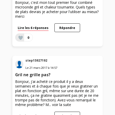
Bonjour, c'est mon tout premier four combiné
microonde gril et chaleur tournante. Quels types
de plats devrais je acheter pour l'utiliser au mieux?
merci
Lire les 6 réponses
Répondre
0
step15927192
Le
21 mars 2017
à
14:57
Gril ne grille pas?
Bonjour, j'ai acheté ce produit il y a deux
semaines et à chaque fois que je veux gratiner un
plat en fonction gril, même sur une durée de 20
minutes, ça ne gratine quasiment pas (et je ne me
trompe pas de fonction). Avez-vous remarqué le
même problème? M...
voir la suite