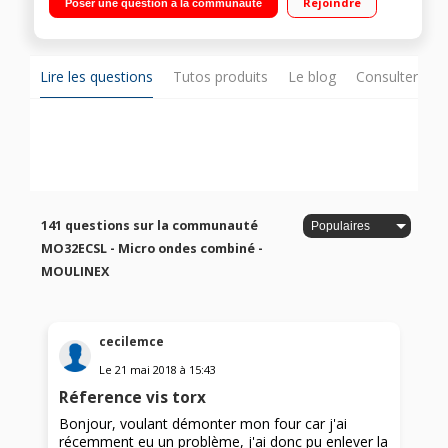
Rejoindre
Poser une question à la communauté
automatiques Cooking Set empilable et polyvalent par AEG
Lire les questions
Tutos produits
Le blog
Consulter sur
141 questions sur la communauté
MO32ECSL - Micro ondes combiné -
MOULINEX
cecilemce
Le
21 mai 2018
à
15:43
Réference vis torx
Bonjour, voulant démonter mon four car j'ai
récemment eu un problème, j'ai donc pu enlever la