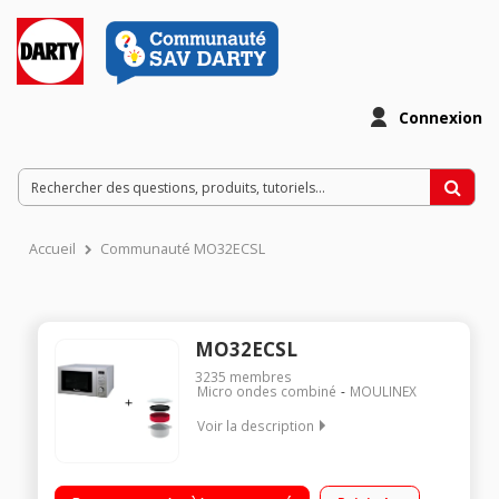
Connexion
Accueil
Communauté MO32ECSL
MO32ECSL
3235
membres
Micro ondes combiné
MOULINEX
Voir la description
Diamètre du plateau 31,5 cm - Capacité 32L Puissance: Mo
1000 watts/ Gril 1100 watts / Four 2500 watts 12 Programmes