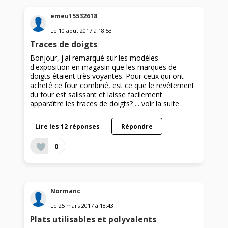
emeu15532618
Le
10 août 2017
à
18:53
Traces de doigts
Bonjour, j'ai remarqué sur les modèles
d'exposition en magasin que les marques de
doigts étaient très voyantes. Pour ceux qui ont
acheté ce four combiné, est ce que le revêtement
du four est salissant et laisse facilement
apparaître les traces de doigts? ...
voir la suite
Lire les 12 réponses
Répondre
0
Normanc
Le
25 mars 2017
à
18:43
Plats utilisables et polyvalents