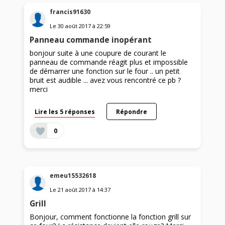
francis91630
Le
30 août 2017
à
22:59
Panneau commande inopérant
bonjour suite à une coupure de courant le
panneau de commande réagit plus et impossible
de démarrer une fonction sur le four .. un petit
bruit est audible ... avez vous rencontré ce pb ?
merci
Lire les 5 réponses
Répondre
0
emeu15532618
Le
21 août 2017
à
14:37
Grill
Bonjour, comment fonctionne la fonction grill sur