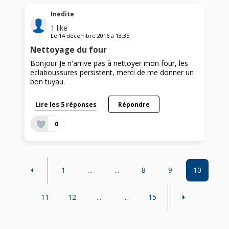
Inedite
1
like
Le
14 décembre 2016
à
13:35
Nettoyage du four
Bonjour Je n'arrive pas à nettoyer mon four, les
eclaboussures persistent, merci de me donner un
bon tuyau.
Lire les 5 réponses
Répondre
0
1
...
...
8
9
10
11
12
...
...
15