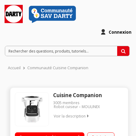
Connexion
Accueil
Communauté Cuisine Companion
Cuisine Companion
3005
membres
Robot cuiseur
MOULINEX
Voir la description
Robot cuiseur multifonction - Bol inox 4.5 litres (3 litres utiles)
12 vitesses + Pulse + Turbo - 12 programmes automatiques