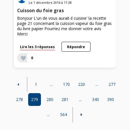
Le
1 décembre 2016
à
11:28
Cuisson du foie gras
Bonjour L'un de vous aurait-il cuisine' la recette
page 21 concernant la cuisson vapeur du foie gras
du livre papier Pourriez me donner votre avis
Merci
Lire les 3 réponses
Répondre
0
1
...
170
220
...
277
278
279
280
281
...
340
390
...
564