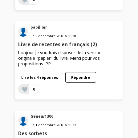
papillier
Le
2 décembre 2016
à
10:38
Livre de recettes en français (2)
bonjour Je voudrais disposer de la version
originale "papier" du livre. Merci pour vos
propositions. PP
Lire les 4 réponses
Répondre
0
Geneu/1306
Le
1 décembre 2016
à
18:31
Des sorbets