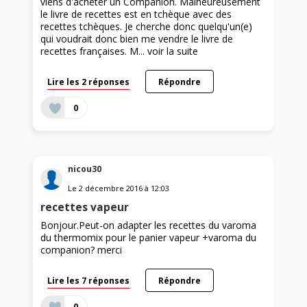
viens d'acheter un Companion. Malheureusement
le livre de recettes est en tchèque avec des
recettes tchèques. Je cherche donc quelqu'un(e)
qui voudrait donc bien me vendre le livre de
recettes françaises. M...
voir la suite
Lire les 2 réponses
Répondre
0
nicou30
Le
2 décembre 2016
à
12:03
recettes vapeur
Bonjour.Peut-on adapter les recettes du varoma
du thermomix pour le panier vapeur +varoma du
companion? merci
Lire les 7 réponses
Répondre
0