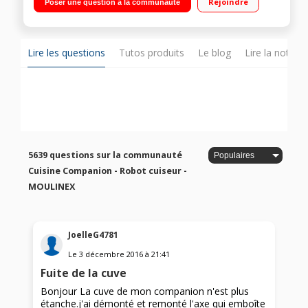
Rejoindre
Poser une question à la communauté
Température réglable 30°C à 150°C Panier vapeur, batteur,
mélangeur, couteau hachoir, couteau pétrir/concasser,
accessoire fond plat pour saisir, livre 300 recettes
Lire les questions
Tutos produits
Le blog
Lire la notice
5639 questions sur la communauté
Cuisine Companion - Robot cuiseur -
MOULINEX
JoelleG4781
Le
3 décembre 2016
à
21:41
Fuite de la cuve
Bonjour La cuve de mon companion n'est plus
étanche.j'ai démonté et remonté l'axe qui emboîte