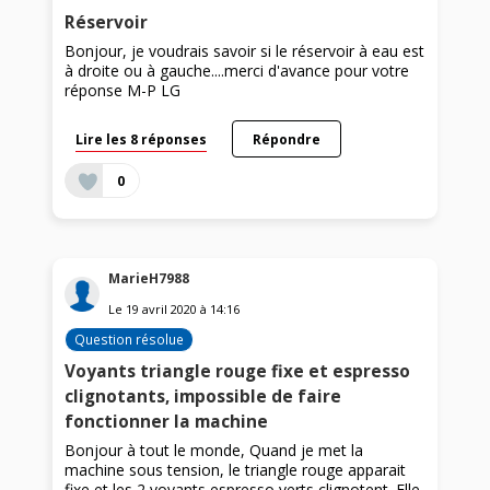
Réservoir
Bonjour, je voudrais savoir si le réservoir à eau est
à droite ou à gauche....merci d'avance pour votre
réponse M-P LG
Lire les 8 réponses
Répondre
0
MarieH7988
Le
19 avril 2020
à
14:16
Question résolue
Voyants triangle rouge fixe et espresso
clignotants, impossible de faire
fonctionner la machine
Bonjour à tout le monde, Quand je met la
machine sous tension, le triangle rouge apparait
fixe et les 2 voyants espresso verts clignotent. Elle