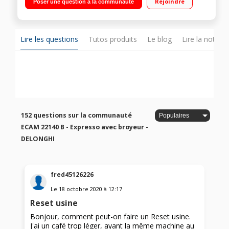
Rejoindre
Poser une question à la communauté
Lire les questions
Tutos produits
Le blog
Lire la notice
152 questions sur la communauté
ECAM 22140 B - Expresso avec broyeur -
DELONGHI
fred45126226
Le
18 octobre 2020
à
12:17
Reset usine
Bonjour, comment peut-on faire un Reset usine.
J'ai un café trop léger, ayant la même machine au