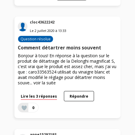
cloc43622242
Le
2 juillet 2020
à
13:33
Question résolue
Comment détartrer moins souvent
Bonjour à tous! En réponse à la question sur le
produit de détartrage de la Delonghi magnificat S,
c'est vrai que le produit est assez cher, mais j'ai vu
que : caro33563524 utilisait du vinaigre blanc et
avait modifié le réglage pour détartrer moins
souve...
voir la suite
Lire les 3 réponses
Répondre
0
anne15292193