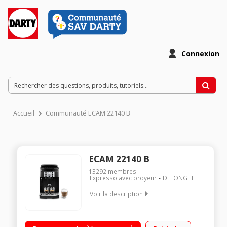
Connexion
Accueil
Communauté ECAM 22140 B
ECAM 22140 B
13292
membres
Expresso avec broyeur
DELONGHI
Voir la description
Machine à café à grains et moulu - Pression 15 bar 2 recettes
Buse vapeur Boutons mécaniques