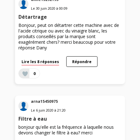
Le
30 juin 2020
à
00:09
Détartrage
Bonjour, peut on détartrer cette machine avec de
l'acide citrique ou avec du vinaigre blanc, les
produits conseillés par la marque sont
exagérément chers? merci beaucoup pour votre
réponse Dany
Lire les 8 réponses
Répondre
0
arna15450975
Le
6 juin 2020
à
21:20
Filtre à eau
bonjour qu'elle est la fréquence à laquelle nous
devons changer le filtre à eau? merci