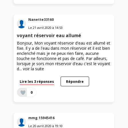
Nanette33160
Le
21 avril 2020
à
14:53
voyant réservoir eau allumé
Bonjour, Mon voyant réservoir d'eau est allumé et
fixe. Il y a de l'eau dans mon réservoir et il est bien
enclenché mais je ne peux rien faire, aucune
touche ne fonctionne et pas de café. Par ailleurs,
lorsque je sors mon réservoir d'eau c'est le voyant
d...
voir la suite
Lire les 3 réponses
Répondre
0
mmg.15945416
Le
20 avril 2020
à
19:10