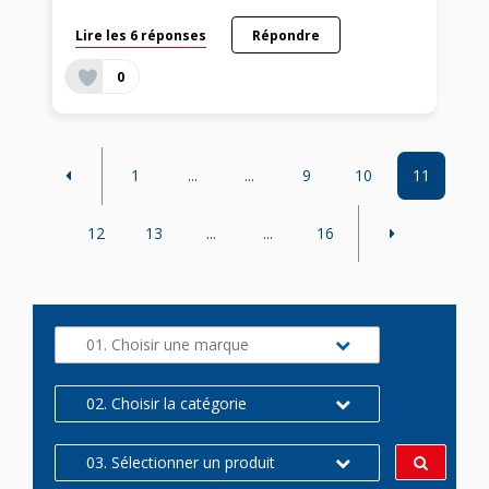
Lire les 6 réponses
Répondre
0
1
...
...
9
10
11
12
13
...
...
16
01. Choisir une marque
02. Choisir la catégorie
03. Sélectionner un produit