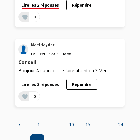
Lire les 2 réponses
Répondre
0
NaelHayder
Le
1 février 2014
à
18:56
Conseil
Bonjour A quoi dois-je faire attention ? Merci
Lire les 3 réponses
Répondre
0
1
...
10
15
...
24