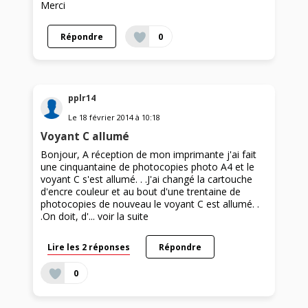
Merci
Répondre
0
pplr14
Le
18 février 2014
à
10:18
Voyant C allumé
Bonjour, A réception de mon imprimante j'ai fait
une cinquantaine de photocopies photo A4 et le
voyant C s'est allumé. . .J'ai changé la cartouche
d'encre couleur et au bout d'une trentaine de
photocopies de nouveau le voyant C est allumé. .
.On doit, d'...
voir la suite
Lire les 2 réponses
Répondre
0