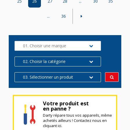
25
26
27
28
...
30
35
...
36
01. Choisir une marque
02. Choisir la catégorie
03. Sélectionner un produit
Votre produit est
en panne ?
Darty répare tous vos appareils, même
achetés ailleurs ! Contactez nous en
cliquant ici.