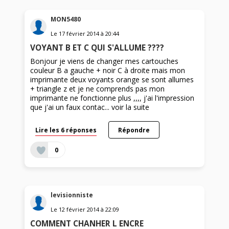
MON5480
Le
17 février 2014
à
20:44
VOYANT B ET C QUI S'ALLUME ????
Bonjour je viens de changer mes cartouches
couleur B a gauche + noir C à droite mais mon
imprimante deux voyants orange se sont allumes
+ triangle z et je ne comprends pas mon
imprimante ne fonctionne plus ,,,, j'ai l'impression
que j'ai un faux contac...
voir la suite
Lire les 6 réponses
Répondre
0
levisionniste
Le
12 février 2014
à
22:09
COMMENT CHANHER L ENCRE