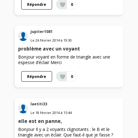
Répondre
0
jupiter1081
Le
26 février 2014
à
19:30
problème avec un voyant
Bonjour voyant en forme de triangle avec une
espesse d’éclair Merci
Répondre
0
laetiti33
Le
18 février 2014
à
15:44
elle est en panne,
Bonjour Il y a 2 voyants clignotants : le B et le
triangle avec un éclair. Que faut-il que je fasse ?