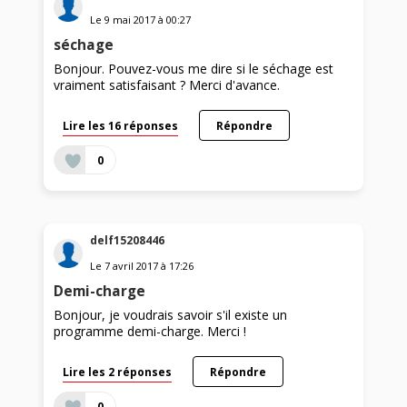
Le
9 mai 2017
à
00:27
séchage
Bonjour. Pouvez-vous me dire si le séchage est
vraiment satisfaisant ? Merci d'avance.
Lire les 16 réponses
Répondre
0
delf15208446
Le
7 avril 2017
à
17:26
Demi-charge
Bonjour, je voudrais savoir s'il existe un
programme demi-charge. Merci !
Lire les 2 réponses
Répondre
0