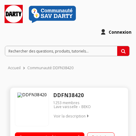
Connexion
Accueil
Communauté DDFN38420
DDFN38420
1253
membres
Lave vaisselle
BEKO
Voir la description
Largeur 60 cm (14 couverts) - 43 dB (silencieux) Classe A++
Départ différé 0 à 24 heures /Affichage du temps restant