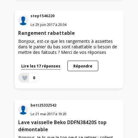
step1546220
Le
29 juin 2017
à
20:04
Rangement rabattable
Bonjour, est-ce que les rangements à assiettes
dans le panier du bas sont rabattable si besoin de
mettre des faitouts ? Merci de vos réponses
Lire les 17 réponses
Répondre
0
bett25332542
Le
21 mai 2017
à
19:20
Lave vaisselle Beko DDFN38420S top
démontable
Bonjour, Je lis que le top peut se retirer ; collent