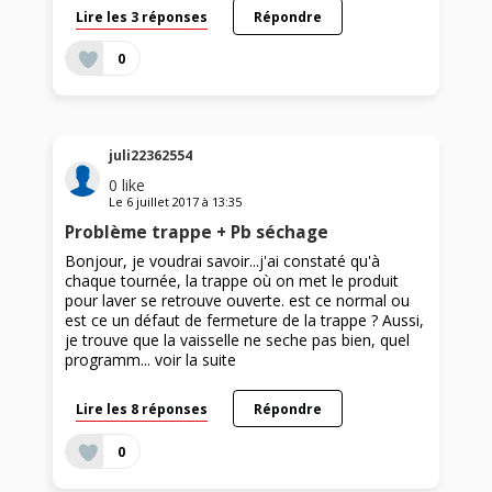
Lire les 3 réponses
Répondre
0
juli22362554
0
like
Le
6 juillet 2017
à
13:35
Problème trappe + Pb séchage
Bonjour, je voudrai savoir...j'ai constaté qu'à
chaque tournée, la trappe où on met le produit
pour laver se retrouve ouverte. est ce normal ou
est ce un défaut de fermeture de la trappe ? Aussi,
je trouve que la vaisselle ne seche pas bien, quel
programm...
voir la suite
Lire les 8 réponses
Répondre
0