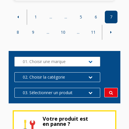
1
...
...
5
6
7
8
9
...
10
...
11
01. Choisir une marque
02. Choisir la catégorie
03. Sélectionner un produit
Votre produit est
en panne ?