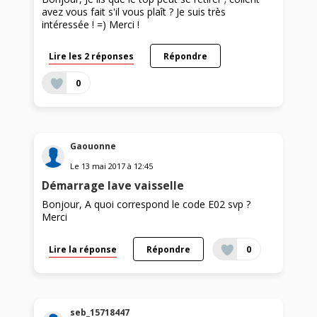
avez vous fait s'il vous plaît ? Je suis très
intéressée ! =) Merci !
Lire les 2 réponses
Répondre
0
Gaouonne
Le
13 mai 2017
à
12:45
Démarrage lave vaisselle
Bonjour, A quoi correspond le code E02 svp ?
Merci
Lire la réponse
Répondre
0
seb_15718447