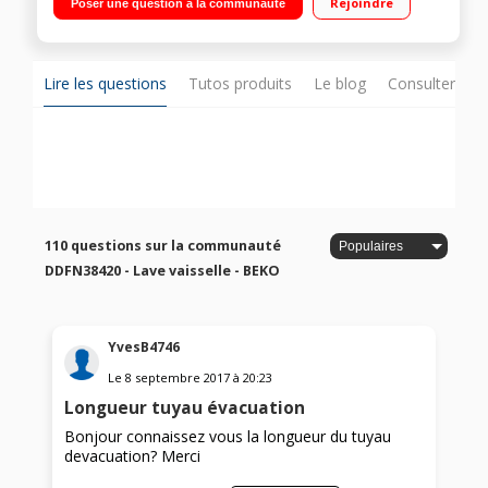
Rejoindre
Poser une question à la communauté
Moteur à induction
Lire les questions
Tutos produits
Le blog
Consulter sur
110 questions sur la communauté
DDFN38420 - Lave vaisselle - BEKO
YvesB4746
Le
8 septembre 2017
à
20:23
Longueur tuyau évacuation
Bonjour connaissez vous la longueur du tuyau
devacuation? Merci