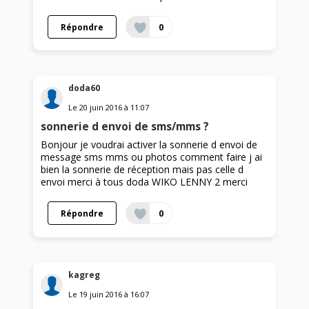
Répondre
0
doda60
Le
20 juin 2016
à
11:07
sonnerie d envoi de sms/mms ?
Bonjour je voudrai activer la sonnerie d envoi de
message sms mms ou photos comment faire j ai
bien la sonnerie de réception mais pas celle d
envoi merci à tous doda WIKO LENNY 2 merci
Répondre
0
kagreg
Le
19 juin 2016
à
16:07