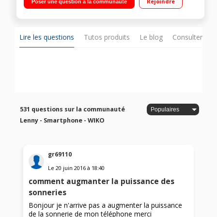
Rejoindre
Poser une question à la communauté
4Go de mémoire Emplacement deux cartes SIM
Lire les questions
Tutos produits
Le blog
Consulter sur
531 questions sur la communauté
Lenny - Smartphone - WIKO
gr69110
Le
20 juin 2016
à
18:40
comment augmanter la puissance des
sonneries
Bonjour je n'arrive pas a augmenter la puissance
de la sonnerie de mon téléphone merci