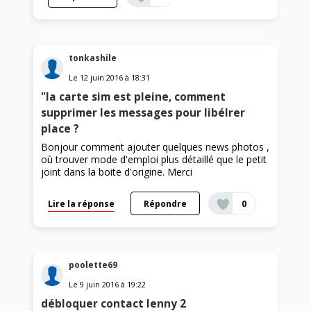
tonkashile
Le
12 juin 2016
à
18:31
"la carte sim est pleine, comment
supprimer les messages pour libélrer
place ?
Bonjour comment ajouter quelques news photos ,
où trouver mode d'emploi plus détaillé que le petit
joint dans la boite d'origine. Merci
Lire la réponse
Répondre
0
poolette69
Le
9 juin 2016
à
19:22
débloquer contact lenny 2