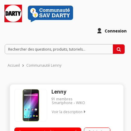
Connexion
Accueil
Communauté Lenny
Lenny
91
membres
Smartphone
WIKO
Voir la description
Mobile sous Android 4.4 Kit Kat - Réseau 3G+ Écran tactile 12,7
cm (5'') - 854 x 480 pixels Processeur double cour 1,2GHz -