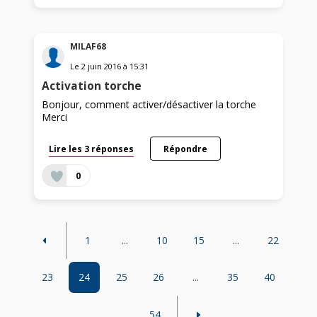
MILAF68
Le
2 juin 2016
à
15:31
Activation torche
Bonjour, comment activer/désactiver la torche
Merci
Lire les 3 réponses
Répondre
0
1
...
10
15
...
22
23
24
25
26
...
35
40
...
54