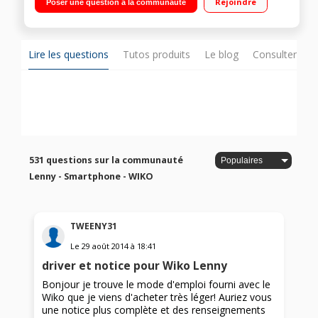
Rejoindre
Poser une question à la communauté
4Go de mémoire Emplacement deux cartes SIM
Lire les questions
Tutos produits
Le blog
Consulter sur
531 questions sur la communauté
Lenny - Smartphone - WIKO
TWEENY31
Le
29 août 2014
à
18:41
driver et notice pour Wiko Lenny
Bonjour je trouve le mode d'emploi fourni avec le
Wiko que je viens d'acheter très léger! Auriez vous
une notice plus complète et des renseignements