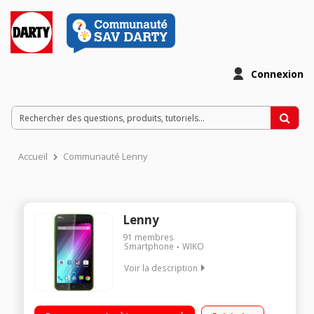
Connexion
Accueil
Communauté Lenny
Lenny
91
membres
Smartphone
WIKO
Voir la description
Mobile sous Android 4.4 Kit Kat - Réseau 3G+ Écran tactile 12,7
cm (5'') - 854 x 480 pixels Processeur double cour 1,2GHz -