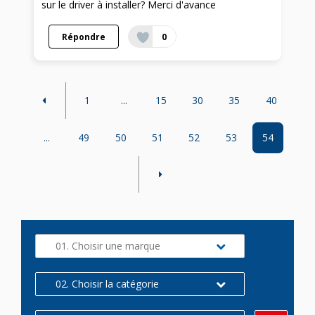
sur le driver à installer? Merci d'avance
Répondre
0
1
...
15
30
35
40
...
49
50
51
52
53
54
01. Choisir une marque
02. Choisir la catégorie